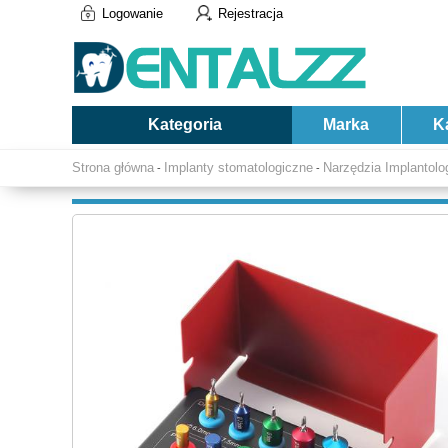
Logowanie
Rejestracja
Kategoria
Marka
K
Strona główna
Implanty stomatologiczne
Narzędzia Implantolo
-
-