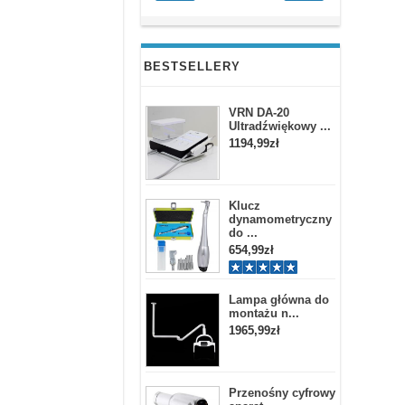
BESTSELLERY
VRN DA-20
Ultradźwiękowy ...
1194,99zł
Klucz
dynamometryczny
do ...
654,99zł
Lampa główna do
montażu n...
1965,99zł
Przenośny cyfrowy