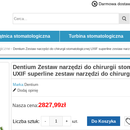
Darmowa dostawa
ątnica stomatologiczna
Turbina stomatologiczna
giczne
- Dentium Zestaw narzędzi do chirurgii stomatologicznej UXIF superline zestaw narzę
Dentium Zestaw narzędzi do chirurgii sto
UXIF superline zestaw narzędzi do chirurg
Marka:
Dentium
Dodaj opinię
2827,99zł
Nasza cena:
Liczba sztuk:
-
+
szt.