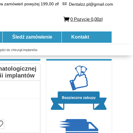
 zamówień powyżej 199,00 zł!
Dentalzz.pl@gmail.com
0
Pozycje
0,00zł
Śledź zamówienie
Kontakt
dzi do chirurgii implantów
matologicznej
ii implantów