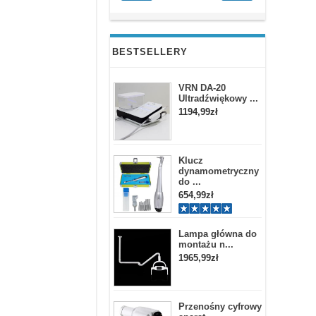
BESTSELLERY
VRN DA-20
Ultradźwiękowy ...
1194,99zł
Klucz
dynamometryczny
do ...
654,99zł
Lampa główna do
montażu n...
1965,99zł
Przenośny cyfrowy