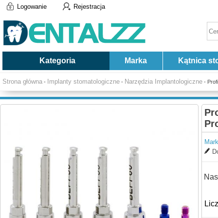
Logowanie
Rejestracja
Kategoria
Marka
Kątnica st
Strona główna
Implanty stomatologiczne
Narzędzia Implantologiczne
-
-
- Prof
Pr
Pr
Mark
Do
Nas
Lic