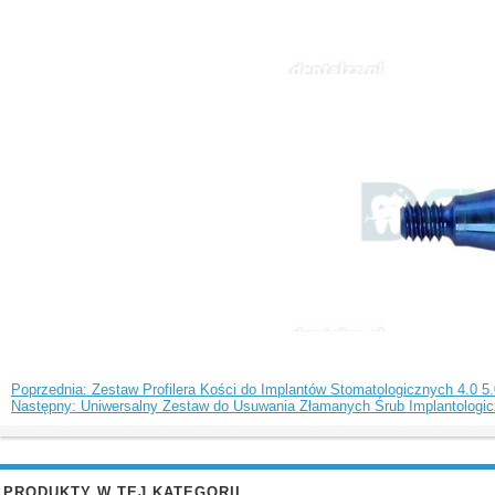
Poprzednia: Zestaw Profilera Kości do Implantów Stomatologicznych 4.0 
Następny: Uniwersalny Zestaw do Usuwania Złamanych Śrub Implantologi
PRODUKTY W TEJ KATEGORII