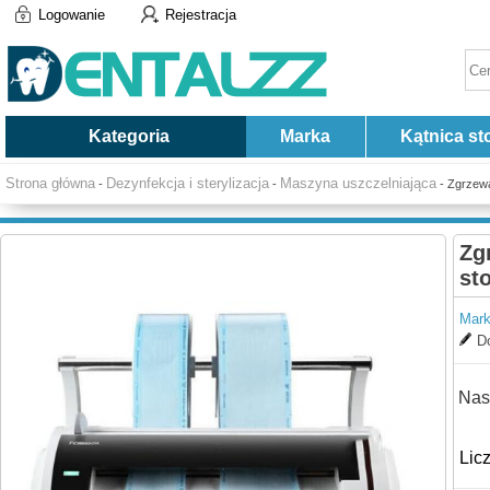
Logowanie
Rejestracja
Kategoria
Marka
Kątnica st
Strona główna
Dezynfekcja i sterylizacja
Maszyna uszczelniająca
-
-
- Zgrzewa
Zg
st
Mark
Do
Nas
Lic