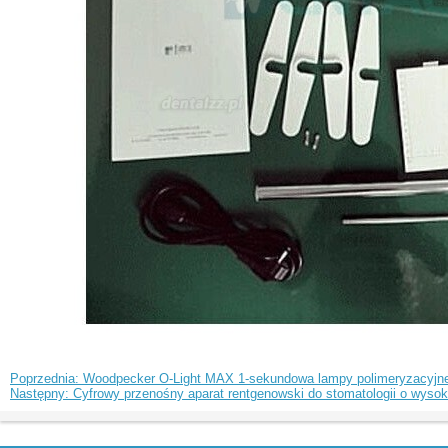
Poprzednia: Woodpecker O-Light MAX 1-sekundowa lampy polimeryzacyjne
Następny: Cyfrowy przenośny aparat rentgenowski do stomatologii o wysoki