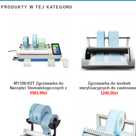
PRODUKTY W TEJ KATEGORII
MY100-K2T Zgrzewarka do
Zgrzewarka do torebek
Narzędzi Stomatologicznych z
sterylizacyjnych do zastosow
Funkcją Cięcia i Drukarką
stomatologicznych
5583,99zł
1240,00zł
Rysikową Ekran Dotykowy