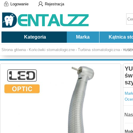
Logowanie
Rejestracja
Kategoria
Marka
Kątnica st
Strona główna
Końcówki stomatologiczne
Turbina stomatologiczna
-
-
- YUSEND
YU
św
sz
Mark
Ocen
Nas
Mode