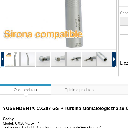
Cena
Lic
Opis produktu
Opinie o produkcie
YUSENDENT® CX207-GS-P Turbina stomatologiczna ze świ
Cechy
Model: CX207-GS-TP
Turbinowa dioda LED, etykieta przycisku, potrójny strumień