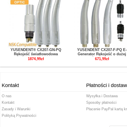
YUSENDENT® CX207-GN-PQ
YUSENDENT CX207-F-PQ E-
Rękojeść światłowodowa
Generator Rękojeść o dużej
Kompatybilny z NSK ( 1x
prędkości LED 2/4 otwory
1874,99zł
671,99zł
Szybkozłączka + 2 xTurbina
kompatybilny z NSK Phatelu
stomatologiczna)
szybkozłączka
Kontakt
Płatności i dosta
O nas
Wysyłka i Dostawa
Kontakt
Sposoby płatności
Zasady i Warunki
Płacenie PayPal kartą k
Polityką Prywatności