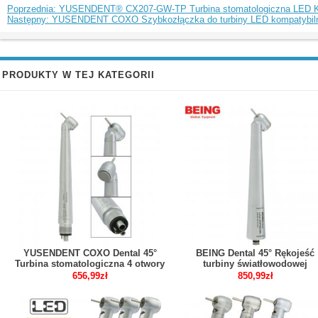
Poprzednia: YUSENDENT® CX207-GW-TP Turbina stomatologiczna LED K
Następny: YUSENDENT COXO Szybkozłączka do turbiny LED kompatybilny
PRODUKTY W TEJ KATEGORII
YUSENDENT COXO Dental 45°
BEING Dental 45° Rękojeść
Turbina stomatologiczna 4 otwory
turbiny światłowodowej
kompatybilny z NSK PANA MAX
Kompatybilny z NSK Phatelu
656,99zł
850,99zł
Machlite