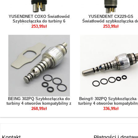
YUSENDNET COXO Światłowód
YUSENDENT CX229-GS
Szybkozłączka do turbiny 6
Światłowód szybkozłączka d
otworów kompatybilny z W&H
turbiny 6 otworów kompatybiln
253,99zł
253,99zł
Roto CX229-GW
Sirona R/F
BEING 302PQ Szybkozłączka do
Being® 302PQ Szybkozłączka
turbiny 4 otworów kompatybilny z
turbiny 4 otworów kompatybiln
KAVO Multiflex
KAVO
268,99zł
336,99zł
Kontakt
Płatności i dosta