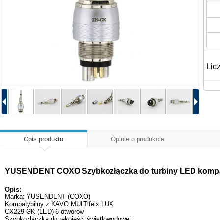
Lic
Opis produktu
Opinie o produkcie
YUSENDENT COXO Szybkozłączka do turbiny LED kompaty
Opis:
Marka: YUSENDENT (COXO)
Kompatybilny z KAVO MULTlfelx LUX
CX229-GK (LED) 6 otworów
Szybkozłączka do rękojeści światłowodowej