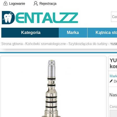
Logowanie
Rejestracja
Kategoria
Marka
Kątnica st
Strona główna
Końcówki stomatologiczne
Szybkozłączka do turbiny
-
-
- YUSE
YU
ko
Mark
Do
Nas
Cena