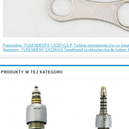
Poprzednia: YUSENDENT® CX207-GS-P Turbina stomatologiczna ze światł
Następny: YUSENDENT CX229-GS Światłowód szybkozłączka do turbiny 6 
PRODUKTY W TEJ KATEGORII