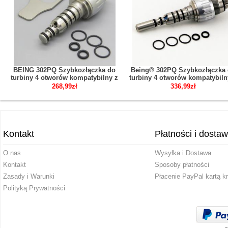
BEING 302PQ Szybkozłączka do
Being® 302PQ Szybkozłączka
turbiny 4 otworów kompatybilny z
turbiny 4 otworów kompatybiln
KAVO Multiflex
KAVO
268,99zł
336,99zł
Kontakt
Płatności i dosta
O nas
Wysyłka i Dostawa
Kontakt
Sposoby płatności
Zasady i Warunki
Płacenie PayPal kartą k
Polityką Prywatności