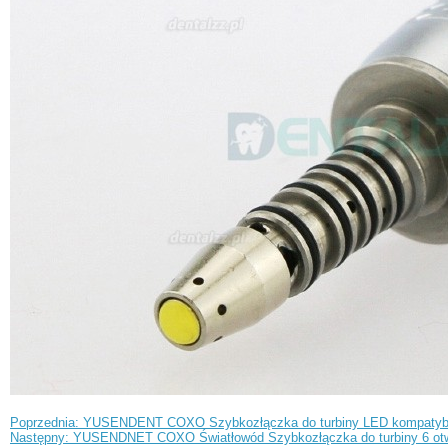
Poprzednia: YUSENDENT COXO Szybkozłączka do turbiny LED kompatybiln
Następny: YUSENDNET COXO Światłowód Szybkozłączka do turbiny 6 o