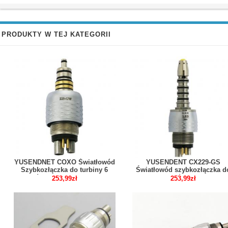
PRODUKTY W TEJ KATEGORII
YUSENDNET COXO Światłowód
YUSENDENT CX229-GS
Szybkozłączka do turbiny 6
Światłowód szybkozłączka d
otworów kompatybilny z W&H
turbiny 6 otworów kompatybiln
253,99zł
253,99zł
Roto CX229-GW
Sirona R/F