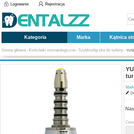
Logowanie
Rejestracja
Kategoria
Marka
Kątnica st
Strona główna
Końcówki stomatologiczne
Szybkozłączka do turbiny
-
-
- YUSE
YU
tu
Mark
Do
Nas
Cena