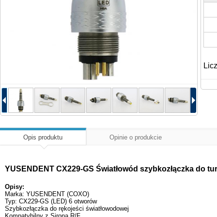
Lic
Opis produktu
Opinie o produkcie
YUSENDENT CX229-GS Światłowód szybkozłączka do turbi
Opisy:
Marka: YUSENDENT (COXO)
Typ: CX229-GS (LED) 6 otworów
Szybkozłączka do rękojeści światłowodowej
Kompatybilny z Sirona R/F