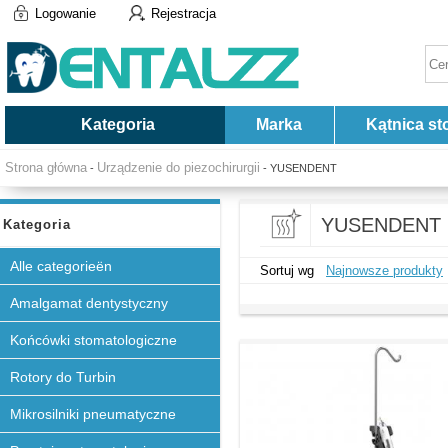
Logowanie
Rejestracja
Kategoria
Marka
Kątnica st
Strona główna
Urządzenie do piezochirurgii
-
- YUSENDENT
YUSENDENT
Kategoria
Alle categorieën
Sortuj wg
Najnowsze produkty
Amalgamat dentystyczny
Końcówki stomatologiczne
Rotory do Turbin
Mikrosilniki pneumatyczne