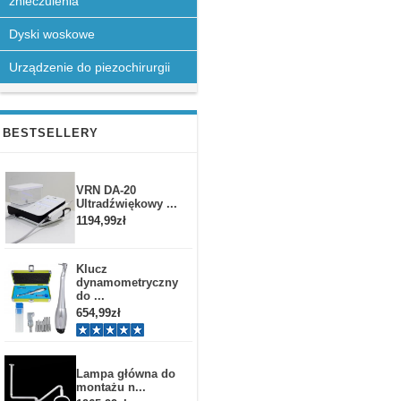
znieczulenia
Dyski woskowe
Urządzenie do piezochirurgii
BESTSELLERY
VRN DA-20
Ultradźwiękowy ...
1194,99zł
Klucz
dynamometryczny
do ...
654,99zł
Lampa główna do
montażu n...