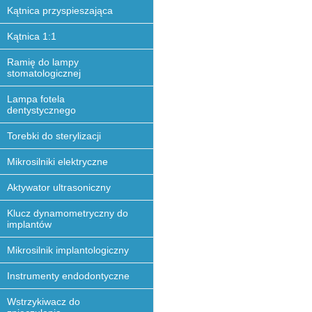
Kątnica przyspieszająca
Kątnica 1:1
Ramię do lampy
stomatologicznej
Lampa fotela
dentystycznego
Torebki do sterylizacji
Mikrosilniki elektryczne
Aktywator ultrasoniczny
Klucz dynamometryczny do
implantów
Mikrosilnik implantologiczny
Instrumenty endodontyczne
Wstrzykiwacz do