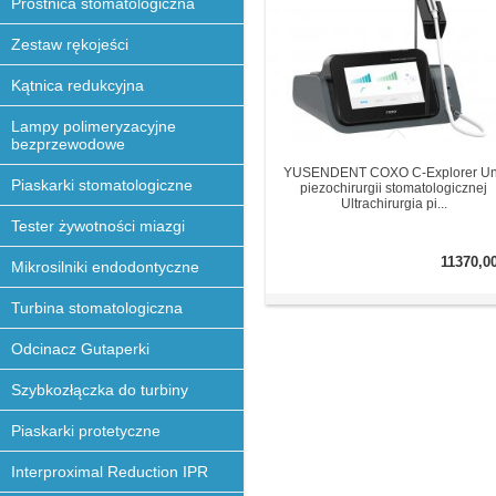
Prostnica stomatologiczna
Zestaw rękojeści
Kątnica redukcyjna
Lampy polimeryzacyjne
bezprzewodowe
YUSENDENT COXO C-Explorer Un
Piaskarki stomatologiczne
piezochirurgii stomatologicznej
Ultrachirurgia pi...
Tester żywotności miazgi
11370,0
Mikrosilniki endodontyczne
Turbina stomatologiczna
Odcinacz Gutaperki
Szybkozłączka do turbiny
Piaskarki protetyczne
Interproximal Reduction IPR