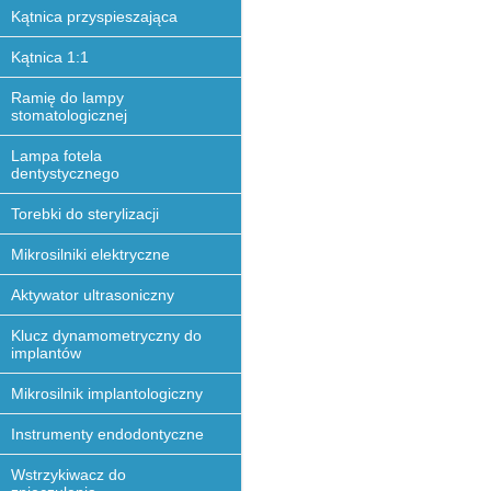
Kątnica przyspieszająca
Kątnica 1:1
Ramię do lampy
stomatologicznej
Lampa fotela
dentystycznego
Torebki do sterylizacji
Mikrosilniki elektryczne
Aktywator ultrasoniczny
Klucz dynamometryczny do
implantów
Mikrosilnik implantologiczny
Instrumenty endodontyczne
Wstrzykiwacz do