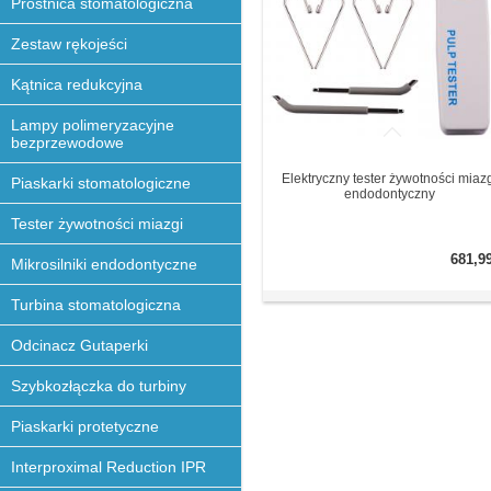
Prostnica stomatologiczna
Zestaw rękojeści
Kątnica redukcyjna
Lampy polimeryzacyjne
bezprzewodowe
Elektryczny tester żywotności miaz
Piaskarki stomatologiczne
endodontyczny
Tester żywotności miazgi
681,9
Mikrosilniki endodontyczne
Turbina stomatologiczna
Odcinacz Gutaperki
Szybkozłączka do turbiny
Piaskarki protetyczne
Interproximal Reduction IPR