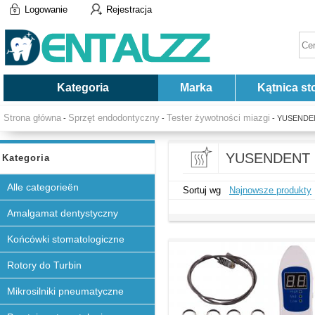
Logowanie
Rejestracja
Kategoria
Marka
Kątnica st
Strona główna
Sprzęt endodontyczny
Tester żywotności miazgi
-
-
- YUSENDE
YUSENDENT
Kategoria
Alle categorieën
Sortuj wg
Najnowsze produkty
Amalgamat dentystyczny
Końcówki stomatologiczne
Rotory do Turbin
Mikrosilniki pneumatyczne