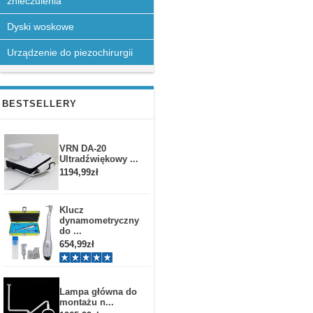
znieczulenia
Dyski woskowe
Urządzenie do piezochirurgii
BESTSELLERY
VRN DA-20
Ultradźwiękowy ...
1194,99zł
Klucz
dynamometryczny
do ...
654,99zł
Lampa główna do
montażu n...