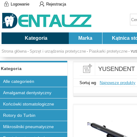
Logowanie
Rejestracja
Kategoria
Marka
Kątnica st
Strona główna
Sprzęt i urządzenia protetyczne
Piaskarki protetyczne
-
-
- YU
YUSENDENT
Kategoria
Alle categorieën
Sortuj wg
Najnowsze produkty
Amalgamat dentystyczny
Końcówki stomatologiczne
Rotory do Turbin
Mikrosilniki pneumatyczne