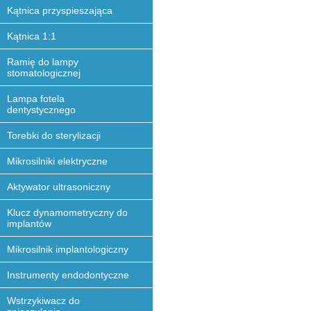
Kątnica przyspieszająca
Kątnica 1:1
Ramię do lampy
stomatologicznej
Lampa fotela
dentystycznego
Torebki do sterylizacji
Mikrosilniki elektryczne
Aktywator ultrasoniczny
Klucz dynamometryczny do
implantów
Mikrosilnik implantologiczny
Instrumenty endodontyczne
Wstrzykiwacz do