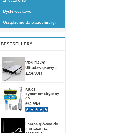
znieczulenia
Dyski woskowe
Urządzenie do piezochirurgii
BESTSELLERY
VRN DA-20
Ultradźwiękowy ...
1194,99zł
Klucz
dynamometryczny
do ...
654,99zł
Lampa główna do
montażu n...