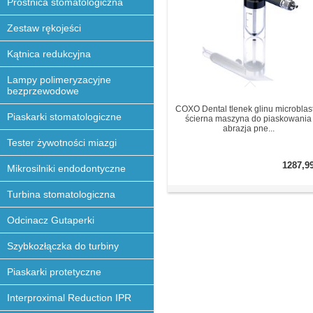
Prostnica stomatologiczna
Zestaw rękojeści
Kątnica redukcyjna
Lampy polimeryzacyjne
bezprzewodowe
COXO Dental tlenek glinu microblas
Piaskarki stomatologiczne
ścierna maszyna do piaskowania
abrazja pne...
Tester żywotności miazgi
1287,9
Mikrosilniki endodontyczne
Turbina stomatologiczna
Odcinacz Gutaperki
Szybkozłączka do turbiny
Piaskarki protetyczne
Interproximal Reduction IPR