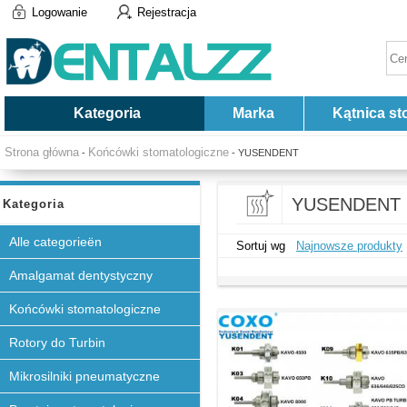
Logowanie
Rejestracja
Kategoria
Marka
Kątnica st
Strona główna
Końcówki stomatologiczne
-
- YUSENDENT
YUSENDENT
Kategoria
Alle categorieën
Sortuj wg
Najnowsze produkty
Amalgamat dentystyczny
Końcówki stomatologiczne
Rotory do Turbin
Mikrosilniki pneumatyczne