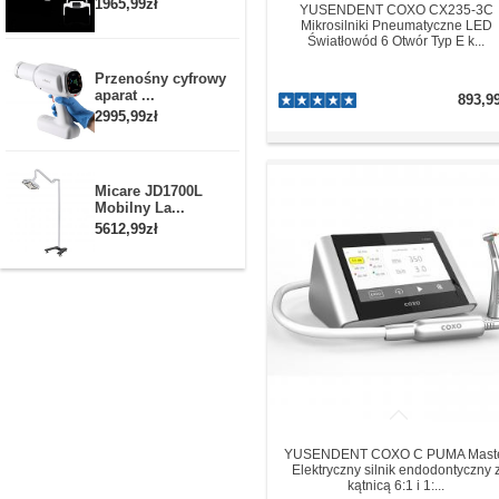
1965,99zł
YUSENDENT COXO CX235-3C
Mikrosilniki Pneumatyczne LED
Światłowód 6 Otwór Typ E k...
Przenośny cyfrowy
aparat ...
893,9
2995,99zł
Micare JD1700L
Mobilny La...
5612,99zł
YUSENDENT COXO C PUMA Mast
Elektryczny silnik endodontyczny 
kątnicą 6:1 i 1:...