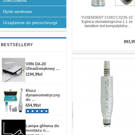
znieczulenia
Dyski woskowe
YUSENDENT COXO CX235-1C
Kątnica stomatologiczna 1:1 ze
Urządzenie do piezochirurgii
światłem led kompatybilny...
893,9
BESTSELLERY
VRN DA-20
Ultradźwiękowy ...
1194,99zł
Klucz
dynamometryczny
do ...
654,99zł
Lampa główna do
montażu n...