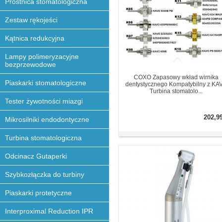
Prostnica stomatologiczna
Zestaw rękojeści
Kątnica redukcyjna
Lampy polimeryzacyjne
bezprzewodowe
COXO Zapasowy wkład wirnika
Piaskarki stomatologiczne
dentystycznego Kompatybilny z KA
Turbina stomatolo...
Tester żywotności miazgi
202,9
Mikrosilniki endodontyczne
Turbina stomatologiczna
Odcinacz Gutaperki
Szybkozłączka do turbiny
Piaskarki protetyczne
Interproximal Reduction IPR