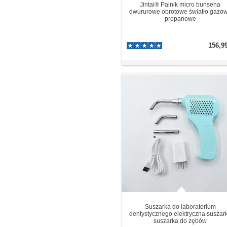
Jintai® Palnik micro bunsena
dwururowe obrotowe światło gazo
propanowe
156,9
Suszarka do laboratorium
dentystycznego elektryczna suszar
suszarka do zębów