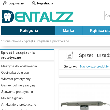
Logowanie
Rejestracja
Kategoria
Marka
Kątnica st
Strona główna
Sprzęt i urządzenia protetyczne
-
Sprzęt i urządzenia
Sprzęt i urząd
protetyczne
Maszyna do woskowania
Sortuj wg
Najnowsze produkty
Obcinarka do gipsu
Wibrator protetyczny
Garnek polimeryzacyjny
Spawarka protetyczna
Mikser alginianu
Artykulatory protetyczne