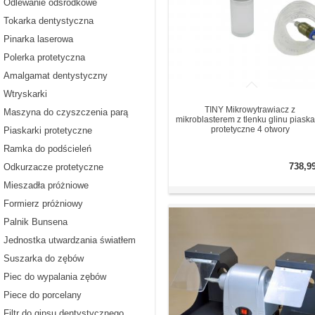
Odlewanie odśrodkowe
Tokarka dentystyczna
Pinarka laserowa
Polerka protetyczna
Amalgamat dentystyczny
Wtryskarki
TINY Mikrowytrawiacz z
Maszyna do czyszczenia parą
mikroblasterem z tlenku glinu piaska
protetyczne 4 otwory
Piaskarki protetyczne
Ramka do podścieleń
738,9
Odkurzacze protetyczne
Mieszadła próżniowe
Formierz próżniowy
Palnik Bunsena
Jednostka utwardzania światłem
Suszarka do zębów
Piec do wypalania zębów
Piece do porcelany
Filtr do gipsu dentystycznego