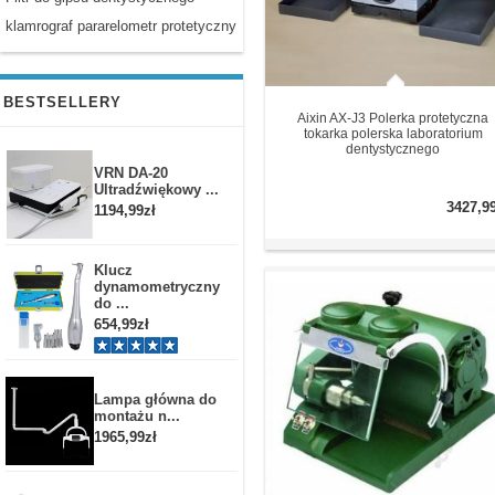
klamrograf pararelometr protetyczny
BESTSELLERY
Aixin AX-J3 Polerka protetyczna
tokarka polerska laboratorium
dentystycznego
VRN DA-20
Ultradźwiękowy ...
3427,9
1194,99zł
Klucz
dynamometryczny
do ...
654,99zł
Lampa główna do
montażu n...
1965,99zł