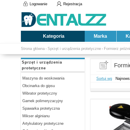
Logowanie
Rejestracja
Kategoria
Marka
K
Strona główna
Sprzęt i urządzenia protetyczne
Formierz próżn
-
-
Sprzęt i urządzenia
Formi
protetyczne
Maszyna do woskowania
Sortuj wg
Najnows
Obcinarka do gipsu
Wibrator protetyczny
Garnek polimeryzacyjny
Spawarka protetyczna
Mikser alginianu
Artykulatory protetyczne