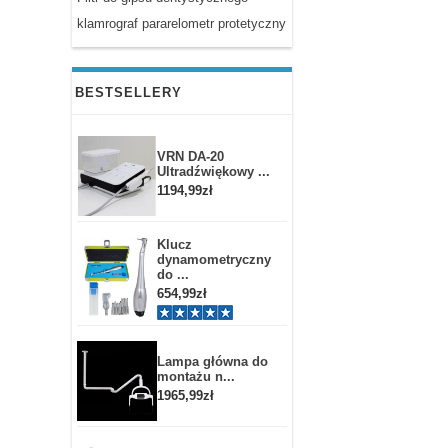
klamrograf pararelometr protetyczny
BESTSELLERY
VRN DA-20
Ultradźwiękowy ...
1194,99zł
Klucz
dynamometryczny
do ...
654,99zł
Lampa główna do
montażu n...
1965,99zł