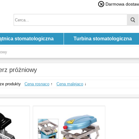
Darmowa dostawa
ątnica stomatologiczna
Turbina stomatologiczna
iowy
erz próżniowy
ze produkty
Cena rosnaco
↑
Cena malejaco
↓