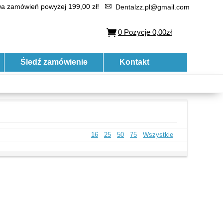
 zamówień powyżej 199,00 zł!
Dentalzz.pl@gmail.com
0
Pozycje
0,00zł
Śledź zamówienie
Kontakt
16
25
50
75
Wszystkie