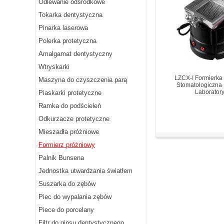
Odlewanie odśrodkowe
Tokarka dentystyczna
Pinarka laserowa
Polerka protetyczna
Amalgamat dentystyczny
Wtryskarki
LZCX-I Formierka
Maszyna do czyszczenia parą
Stomatologiczna
Laboratory
Piaskarki protetyczne
Ramka do podścieleń
Odkurzacze protetyczne
Mieszadła próżniowe
Formierz próżniowy
Palnik Bunsena
Jednostka utwardzania światłem
Suszarka do zębów
Piec do wypalania zębów
Piece do porcelany
Filtr do gipsu dentystycznego