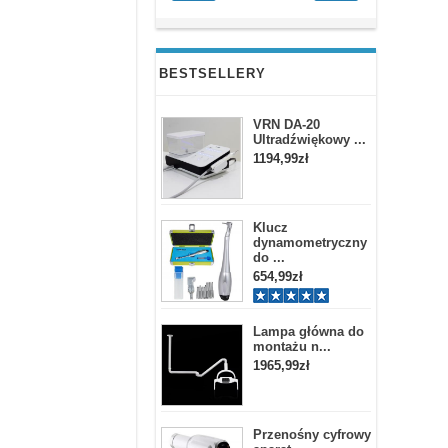
BESTSELLERY
VRN DA-20
Ultradźwiękowy ...
1194,99zł
Klucz
dynamometryczny
do ...
654,99zł
Lampa główna do
montażu n...
1965,99zł
Przenośny cyfrowy