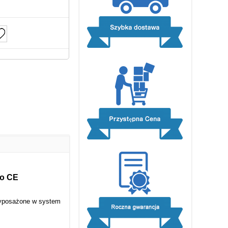
go CE
Wyposażone w system