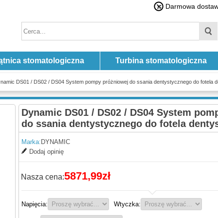
Darmowa dostawa
ątnica stomatologiczna
Turbina stomatologiczna
namic DS01 / DS02 / DS04 System pompy próżniowej do ssania dentystycznego do fotela 
Dynamic DS01 / DS02 / DS04 System pomp
do ssania dentystycznego do fotela denty
Marka:
DYNAMIC
Dodaj opinię
5871,99zł
Nasza cena:
Napięcia:
Wtyczka: