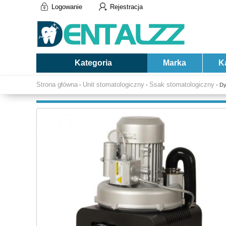
Logowanie
Rejestracja
Kategoria
Marka
K
Strona główna
Unit stomatologiczny
Ssak stomatologiczny
-
-
- Dy