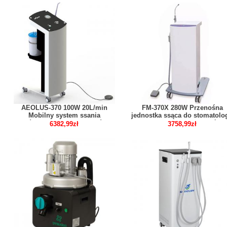
AEOLUS-370 100W 20L/min
FM-370X 280W Przenośna
Mobilny system ssania
jednostka ssąca do stomatolog
próżniowego do implantów
Urządzenie do aspiracji ślin
6382,99zł
3758,99zł
stomatologicznych
podciśnieniowej