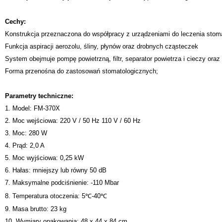
Cechy:
Konstrukcja przeznaczona do współpracy z urządzeniami do leczenia stom
Funkcja aspiracji aerozolu, śliny, płynów oraz drobnych cząsteczek
System obejmuje pompę powietrzną, filtr, separator powietrza i cieczy oraz
Forma przenośna do zastosowań stomatologicznych;
Parametry techniczne:
1. Model: FM-370X
2. Moc wejściowa: 220 V / 50 Hz 110 V / 60 Hz
3. Moc: 280 W
4. Prąd: 2,0 A
5. Moc wyjściowa: 0,25 kW
6. Hałas: mniejszy lub równy 50 dB
7. Maksymalne podciśnienie: -110 Mbar
8. Temperatura otoczenia: 5℃-40℃
9. Masa brutto: 23 kg
10. Wymiary opakowania: 48 x 44 x 84 cm