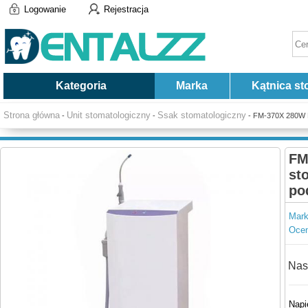
Logowanie
Rejestracja
Kategoria
Marka
Kątnica st
Strona główna
Unit stomatologiczny
Ssak stomatologiczny
-
-
- FM-370X 280W Pr
FM
st
po
Mark
Ocen
Nas
Napi