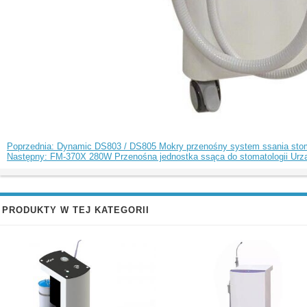
Poprzednia: Dynamic DS803 / DS805 Mokry przenośny system ssania sto
Następny: FM-370X 280W Przenośna jednostka ssąca do stomatologii Urządz
PRODUKTY W TEJ KATEGORII