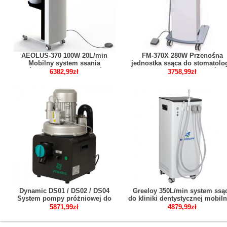
AEOLUS-370 100W 20L/min
FM-370X 280W Przenośna
Mobilny system ssania
jednostka ssąca do stomatolog
próżniowego do implantów
Urządzenie do aspiracji ślin
6382,99zł
3758,99zł
stomatologicznych
podciśnieniowej
Dynamic DS01 / DS02 / DS04
Greeloy 350L/min system ssą
System pompy próżniowej do
do kliniki dentystycznej mobiln
ssania dentystycznego do fotela
silnym ssaniem GSM-300
5871,99zł
4879,99zł
dentystycznego