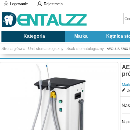
Logowanie
Rejestracja
Kategoria
Marka
Kątnica st
Strona główna
Unit stomatologiczny
Ssak stomatologiczny
-
-
- AEOLUS-370X 37
AE
pr
Mark
Do
Nas
Napi