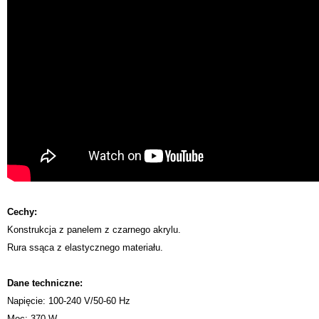
Cechy:
Konstrukcja z panelem z czarnego akrylu.
Rura ssąca z elastycznego materiału.
Dane techniczne:
Napięcie: 100-240 V/50-60 Hz
Moc: 370 W