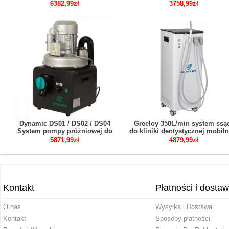
próżniowego do implantów
Urządzenie do aspiracji ślin
6382,99zł
3758,99zł
stomatologicznych
podciśnieniowej
Dynamic DS01 / DS02 / DS04
Greeloy 350L/min system ssą
System pompy próżniowej do
do kliniki dentystycznej mobiln
ssania dentystycznego do fotela
silnym ssaniem GSM-300
5871,99zł
4879,99zł
dentystycznego
Kontakt
Płatności i dosta
O nas
Wysyłka i Dostawa
Kontakt
Sposoby płatności