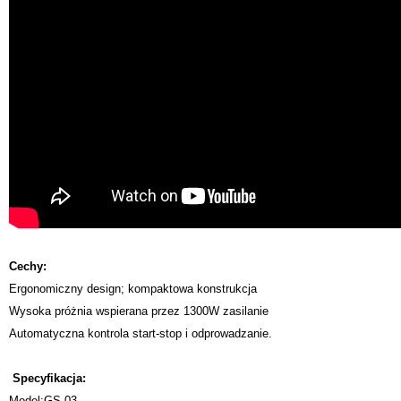
Cechy:
Ergonomiczny design; kompaktowa konstrukcja
Wysoka próżnia wspierana przez 1300W zasilanie
Automatyczna kontrola start-stop i odprowadzanie.
Specyfikacja:
Model:GS-03