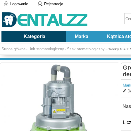
Logowanie
Rejestracja
Kategoria
Marka
Kątnica st
Strona główna
Unit stomatologiczny
Ssak stomatologiczny
-
-
- Greeloy GS-03 
Gr
de
Mark
Do
Nas
Lic