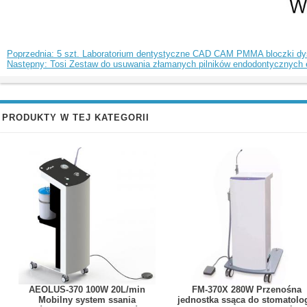
Poprzednia: 5 szt. Laboratorium dentystyczne CAD CAM PMMA bloczki d
Następny: Tosi Zestaw do usuwania złamanych pilników endodontycznych e
PRODUKTY W TEJ KATEGORII
AEOLUS-370 100W 20L/min
FM-370X 280W Przenośna
Mobilny system ssania
jednostka ssąca do stomatolog