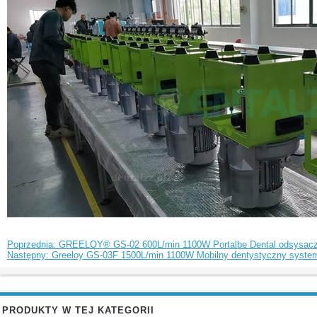
Poprzednia: GREELOY® GS-02 600L/min 1100W Portalbe Dental odsysacz d
Następny: Greeloy GS-03F 1500L/min 1100W Mobilny dentystyczny syste
PRODUKTY W TEJ KATEGORII