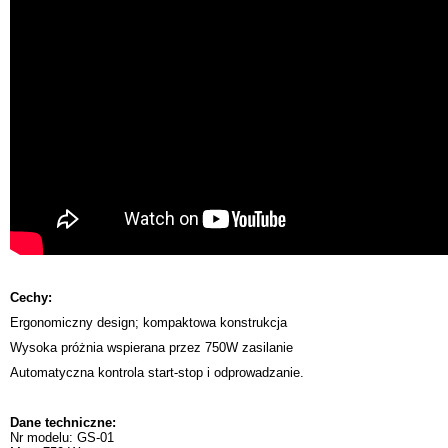
Cechy:
Ergonomiczny design; kompaktowa konstrukcja
Wysoka próżnia wspierana przez 750W zasilanie
Automatyczna kontrola start-stop i odprowadzanie.
Dane techniczne:
Nr modelu: GS-01