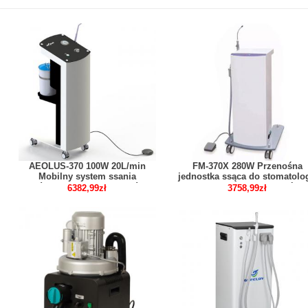
AEOLUS-370 100W 20L/min
FM-370X 280W Przenośna
Mobilny system ssania
jednostka ssąca do stomatolog
próżniowego do implantów
Urządzenie do aspiracji ślin
6382,99zł
3758,99zł
stomatologicznych
podciśnieniowej