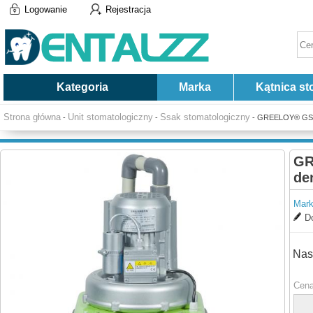
Logowanie
Rejestracja
Kategoria
Marka
Kątnica st
Strona główna
Unit stomatologiczny
Ssak stomatologiczny
-
-
- GREELOY® GS-01
GR
de
Mark
Do
Nas
Cena