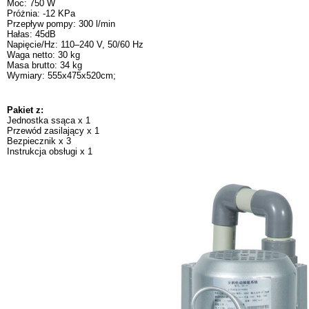
Moc: 750 W
Próżnia: -12 KPa
Przepływ pompy: 300 l/min
Hałas: 45dB
Napięcie/Hz: 110–240 V, 50/60 Hz
Waga netto: 30 kg
Masa brutto: 34 kg
Wymiary: 555x475x520cm;
Pakiet z:
Jednostka ssąca x 1
Przewód zasilający x 1
Bezpiecznik x 3
Instrukcja obsługi x 1