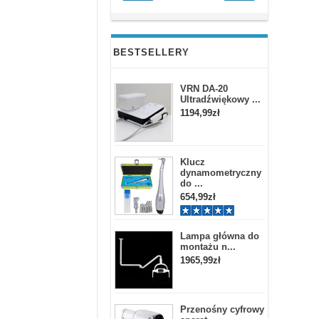
BESTSELLERY
VRN DA-20
Ultradźwiękowy ...
1194,99zł
Klucz
dynamometryczny
do ...
654,99zł
Lampa główna do
montażu n...
1965,99zł
Przenośny cyfrowy