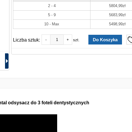
2 - 4
5804,99zł
5 - 9
5683,99zł
10 - Max
5498,99zł
Liczba sztuk:
-
+
szt.
l odsysacz do 3 foteli dentystycznych