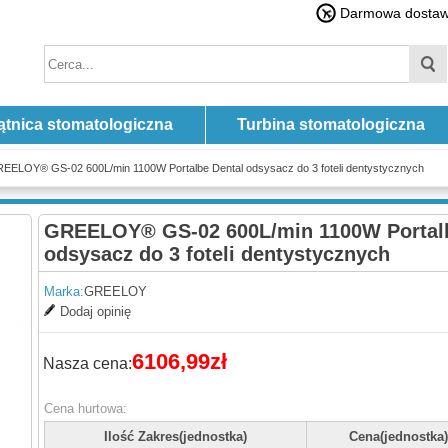
Darmowa dostawa
ątnica stomatologiczna
Turbina stomatologiczna
EELOY® GS-02 600L/min 1100W Portalbe Dental odsysacz do 3 foteli dentystycznych
GREELOY® GS-02 600L/min 1100W Portalb
odsysacz do 3 foteli dentystycznych
Marka:
GREELOY
Dodaj opinię
6106,99zł
Nasza cena:
Cena hurtowa:
Ilość Zakres(jednostka)
Cena(jednostka)