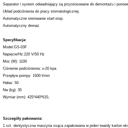
Separator i system odwadniający są przystosowane do demontażu i ponow
Układ podciśnienia do pracy stomatologicznej.
Automatyczne sterowanie start-stop.
Automatyczny drenaż.
Specyfikacja:
Model:GS-03F
Napięcie/Hz:220 V/50 Hz
Moc (W): 1100
Ciśnienie podciśnienia: ≥-20 kpa
Przepływ pompy: 1500 l/min
Hałas: 50
Nw (kg): 35
Wymiar (mm): 425*440*615;
Szczegóły pakowania:
1 szt. dentystyczna maszyna ssąca zapakowana w jeden twardy karton eks