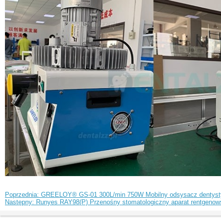
Poprzednia: GREELOY® GS-01 300L/min 750W Mobilny odsysacz dentystyc
Następny: Runyes RAY98(P) Przenośny stomatologiczny aparat rentgenow