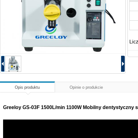
Lic
Opis produktu
Opinie o produkcie
Greeloy GS-03F 1500L/min 1100W Mobilny dentystyczny sy