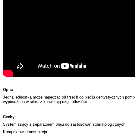
Opis:
Jedna jednostka może napędzać od trzech do pięciu dentystycznych pomp 
wyposażono w silnik z konwersją częstotliwości.
Cechy:
System ssący z separatorem oleju do zastosowań stomatologicznych.
Kompaktowa konstrukcja.