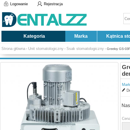
Logowanie
Rejestracja
Kategoria
Marka
Kątnica st
Strona główna
Unit stomatologiczny
Ssak stomatologiczny
-
-
- Greeloy GS-03F
Gr
de
Mark
Do
Nas
Cena