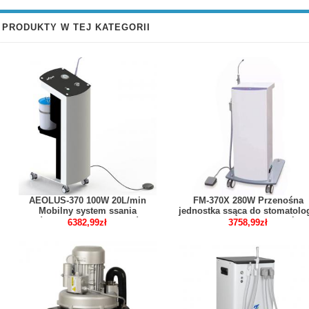
PRODUKTY W TEJ KATEGORII
AEOLUS-370 100W 20L/min
FM-370X 280W Przenośna
Mobilny system ssania
jednostka ssąca do stomatolog
próżniowego do implantów
Urządzenie do aspiracji ślin
6382,99zł
3758,99zł
stomatologicznych
podciśnieniowej