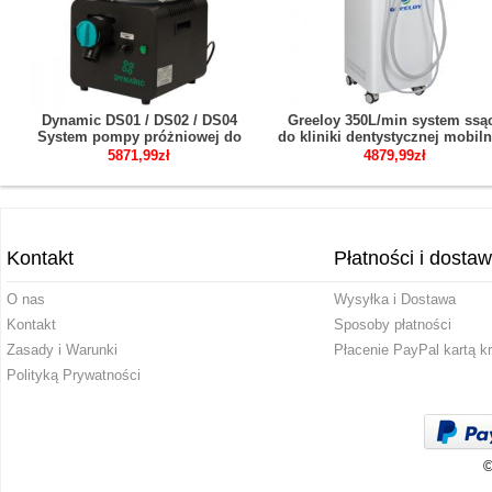
Dynamic DS01 / DS02 / DS04
Greeloy 350L/min system ssą
System pompy próżniowej do
do kliniki dentystycznej mobiln
ssania dentystycznego do fotela
silnym ssaniem GSM-300
5871,99zł
4879,99zł
dentystycznego
Kontakt
Płatności i dosta
O nas
Wysyłka i Dostawa
Kontakt
Sposoby płatności
Zasady i Warunki
Płacenie PayPal kartą k
Polityką Prywatności
©