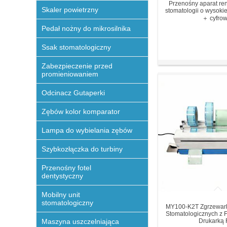
Przenośny aparat re
Skaler powietrzny
stomatologii o wysokie
＋ cyfrow.
Pedał nożny do mikrosilnika
Ssak stomatologiczny
Zabezpieczenie przed
promieniowaniem
Odcinacz Gutaperki
Zębów kolor komparator
Lampa do wybielania zębów
Szybkozłączka do turbiny
Przenośny fotel
dentystyczny
Mobilny unit
stomatologiczny
MY100-K2T Zgrzewark
Stomatologicznych z F
Maszyna uszczelniająca
Drukarką R