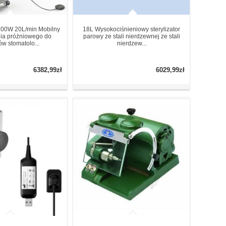
00W 20L/min Mobilny
18L Wysokociśnieniowy sterylizator
ia próżniowego do
parowy ze stali nierdzewnej ze stali
ów stomatolo...
nierdzew...
6382,99zł
6029,99zł