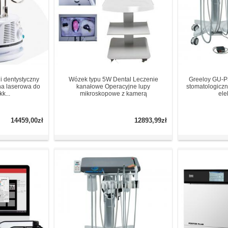
i dentystyczny
Wózek typu 5W Dental Leczenie
Greeloy GU-P
na laserowa do
kanałowe Operacyjne lupy
stomatologiczn
k...
mikroskopowe z kamerą
ele
14459,00zł
12893,99zł