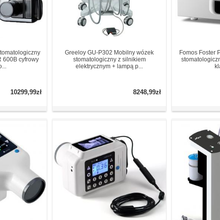
stomatologiczny
Greeloy GU-P302 Mobilny wózek
Fomos Foster P
 600B cyfrowy
stomatologiczny z silnikiem
stomatologiczn
...
elektrycznym + lampą p...
kl
10299,99zł
8248,99zł