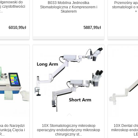
ntgenowski do
B033 Mobilna Jednostka
Przenośny apa
j częstotliwości
Stomatologiczna z Kompresorem i
stomatologii o 
..
Skalerem
+ 
6010,99zł
5887,99zł
a do Narzędzi
10X Stomatologiczny mikroskop
10X Dental ch
unkcją Cięcia i
operacyjny endodontyczny mikroskop
mikroskop endo
...
chirurgiczny st...
LE