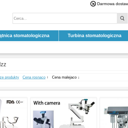
Darmowa dostawa
ątnica stomatologiczna
Turbina stomatologiczna
lzz
ze produkty
Cena rosnaco
↑
Cena malejaco ↓