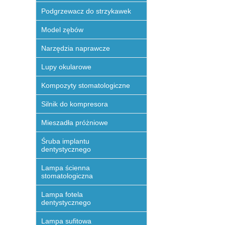
Podgrzewacz do strzykawek
Model zębów
Narzędzia naprawcze
Lupy okularowe
Kompozyty stomatologiczne
Silnik do kompresora
Mieszadła próżniowe
Śruba implantu
dentystycznego
Lampa ścienna
stomatologiczna
Lampa fotela
dentystycznego
Lampa sufitowa