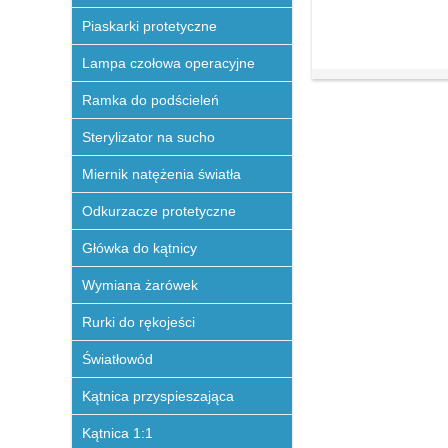
Piaskarki protetyczne
Lampa czołowa operacyjne
Ramka do podścieleń
Sterylizator na sucho
Miernik natężenia światła
Odkurzacze protetyczne
Główka do kątnicy
Wymiana żarówek
Rurki do rękojeści
Światłowód
Kątnica przyspieszająca
Kątnica 1:1