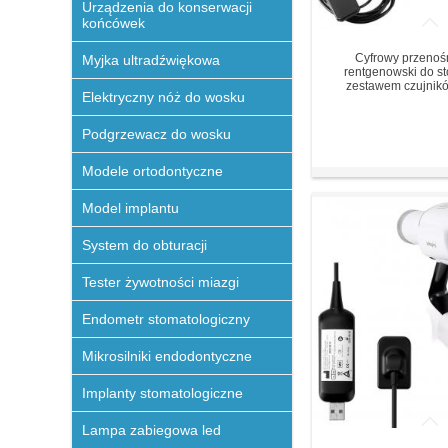
Urządzenia do konserwacji
końcówek
Cyfrowy przenoś
Myjka ultradźwiękowa
rentgenowski do st
zestawem czujnik
Elektryczny nóż do wosku
Podgrzewacz do wosku
Modele ortodontyczne
Model implantu
System do obturacji
Tester żywotności miazgi
Endometr stomatologiczny
Mikrosilniki endodontyczne
Implanty stomatologiczne
Lampa zabiegowa led