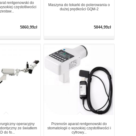
rat rentgenowski do
Maszyna do tokarki do polerowania o
wysokiej częstotliwości
dużej prędkości GQM-2
zestaw...
5860,99zł
5844,99zł
irurgiczny operacyjny
Przenośn aparat rentgenowski do
dontyczny ze światłem
stomatologii o wysokiej częstotliwości i
D do fo...
cyfrowy...