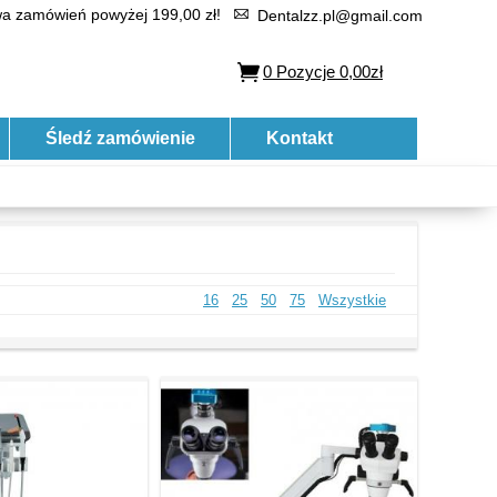
 zamówień powyżej 199,00 zł!
Dentalzz.pl@gmail.com
0
Pozycje
0,00zł
Śledź zamówienie
Kontakt
16
25
50
75
Wszystkie