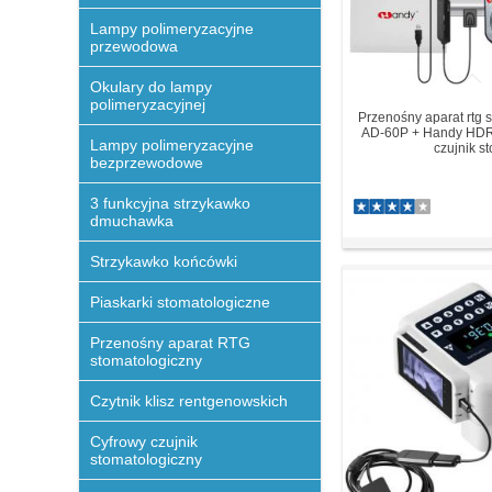
Lampy polimeryzacyjne
przewodowa
Okulary do lampy
polimeryzacyjnej
Przenośny aparat rtg 
AD-60P + Handy HDR
Lampy polimeryzacyjne
czujnik sto
bezprzewodowe
3 funkcyjna strzykawko
dmuchawka
Strzykawko końcówki
Piaskarki stomatologiczne
Przenośny aparat RTG
stomatologiczny
Czytnik klisz rentgenowskich
Cyfrowy czujnik
stomatologiczny