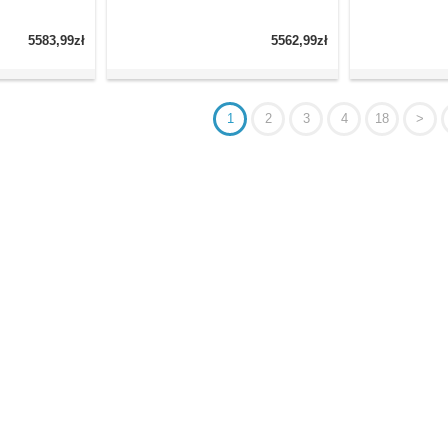
5583,99zł
5562,99zł
1
2
3
4
18
>