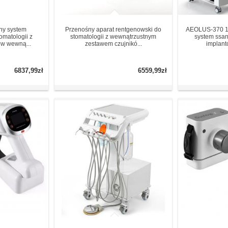
ny system
Przenośny aparat rentgenowski do
AEOLUS-370 1
omatologii z
stomatologii z wewnątrzustnym
system ssan
ów wewną...
zestawem czujnikó...
implant
6837,99zł
6559,99zł