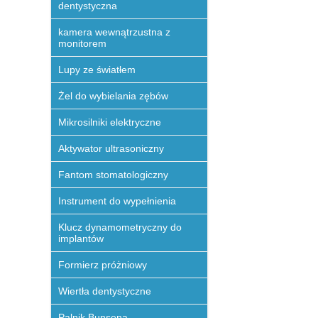
dentystyczna
kamera wewnątrzustna z
monitorem
Lupy ze światłem
Żel do wybielania zębów
Mikrosilniki elektryczne
Aktywator ultrasoniczny
Fantom stomatologiczny
Instrument do wypełnienia
Klucz dynamometryczny do
implantów
Formierz próżniowy
Wiertła dentystyczne
Palnik Bunsena