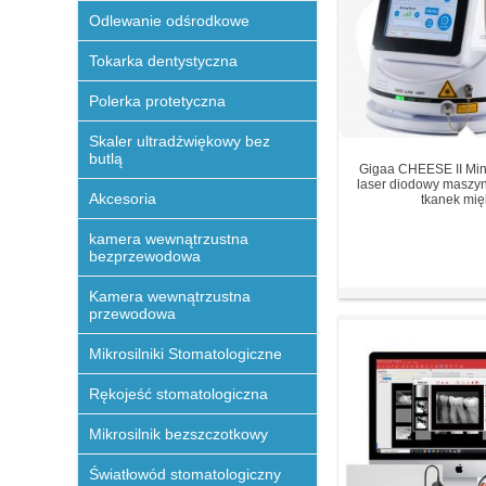
Odlewanie odśrodkowe
Tokarka dentystyczna
Polerka protetyczna
Skaler ultradźwiękowy bez
butlą
Gigaa CHEESE II Min
laser diodowy maszy
Akcesoria
tkanek mięk
kamera wewnątrzustna
bezprzewodowa
Kamera wewnątrzustna
przewodowa
Mikrosilniki Stomatologiczne
Rękojeść stomatologiczna
Mikrosilnik bezszczotkowy
Światłowód stomatologiczny