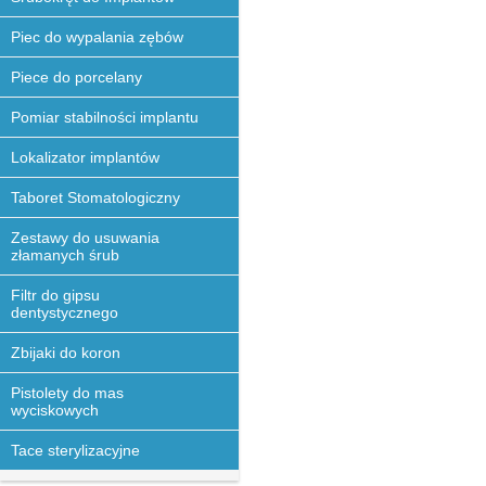
Piec do wypalania zębów
Piece do porcelany
Pomiar stabilności implantu
Lokalizator implantów
Taboret Stomatologiczny
Zestawy do usuwania
złamanych śrub
Filtr do gipsu
dentystycznego
Zbijaki do koron
Pistolety do mas
wyciskowych
Tace sterylizacyjne