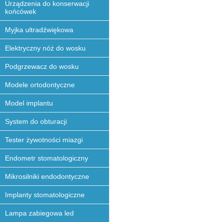
Urządzenia do konserwacji
końcówek
Myjka ultradźwiękowa
Elektryczny nóż do wosku
Podgrzewacz do wosku
Modele ortodontyczne
Model implantu
System do obturacji
Tester żywotności miazgi
Endometr stomatologiczny
Mikrosilniki endodontyczne
Implanty stomatologiczne
Lampa zabiegowa led