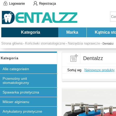
Logowanie
Rejestracja
Kategoria
Marka
Kątnica st
Strona główna
Końcówki stomatologiczne
Narzędzia naprawcze
-
-
- Dentalzz
Dentalzz
Kategoria
Alle categorieën
Sortuj wg
Najnowsze produkty
Przenośny unit
stomatologiczny
Spawarka protetyczna
Mikser alginianu
Artykulatory protetyczne