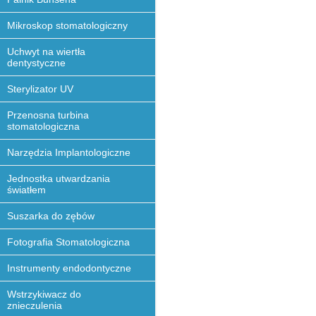
Mikroskop stomatologiczny
Uchwyt na wiertła
dentystyczne
Sterylizator UV
Przenosna turbina
stomatologiczna
Narzędzia Implantologiczne
Jednostka utwardzania
światłem
Suszarka do zębów
Fotografia Stomatologiczna
Instrumenty endodontyczne
Wstrzykiwacz do
znieczulenia