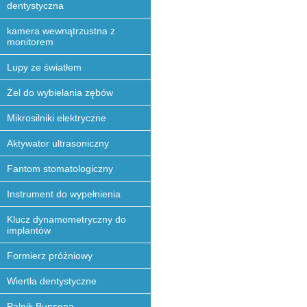
dentystyczna
kamera wewnątrzustna z
monitorem
Lupy ze światłem
Żel do wybielania zębów
Mikrosilniki elektryczne
Aktywator ultrasoniczny
Fantom stomatologiczny
Instrument do wypełnienia
Klucz dynamometryczny do
implantów
Formierz próżniowy
Wiertła dentystyczne
Palnik Bunsena