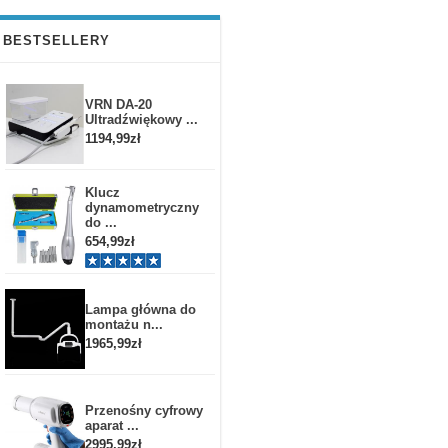
BESTSELLERY
VRN DA-20
Ultradźwiękowy ...
1194,99zł
Klucz
dynamometryczny
do ...
654,99zł
Lampa główna do
montażu n...
1965,99zł
Przenośny cyfrowy
aparat ...
2995,99zł