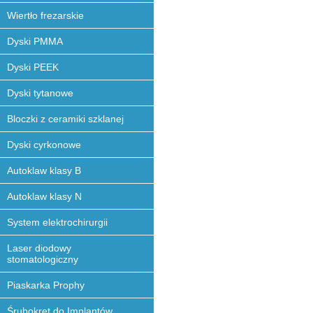
Wiertło frezarskie
Dyski PMMA
Dyski PEEK
Dyski tytanowe
Bloczki z ceramiki szklanej
Dyski cyrkonowe
Autoklaw klasy B
Autoklaw klasy N
System elektrochirurgii
Laser diodowy
stomatologiczny
Piaskarka Prophy
Śrubokręt do Implantów