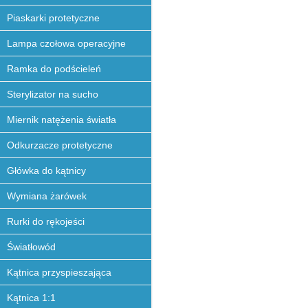
Piaskarki protetyczne
Lampa czołowa operacyjne
Ramka do podścieleń
Sterylizator na sucho
Miernik natężenia światła
Odkurzacze protetyczne
Główka do kątnicy
Wymiana żarówek
Rurki do rękojeści
Światłowód
Kątnica przyspieszająca
Kątnica 1:1