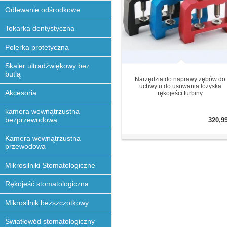
Odlewanie odśrodkowe
Tokarka dentystyczna
Polerka protetyczna
Skaler ultradźwiękowy bez
butlą
Narzędzia do naprawy zębów do
uchwytu do usuwania łożyska
Akcesoria
rękojeści turbiny
kamera wewnątrzustna
bezprzewodowa
320,9
Kamera wewnątrzustna
przewodowa
Mikrosilniki Stomatologiczne
Rękojeść stomatologiczna
Mikrosilnik bezszczotkowy
Światłowód stomatologiczny