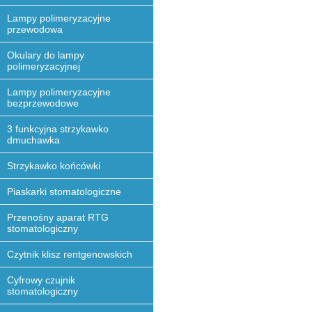
Lampy polimeryzacyjne
przewodowa
Okulary do lampy
polimeryzacyjnej
Lampy polimeryzacyjne
bezprzewodowe
3 funkcyjna strzykawko
dmuchawka
Strzykawko końcówki
Piaskarki stomatologiczne
Przenośny aparat RTG
stomatologiczny
Czytnik klisz rentgenowskich
Cyfrowy czujnik
stomatologiczny