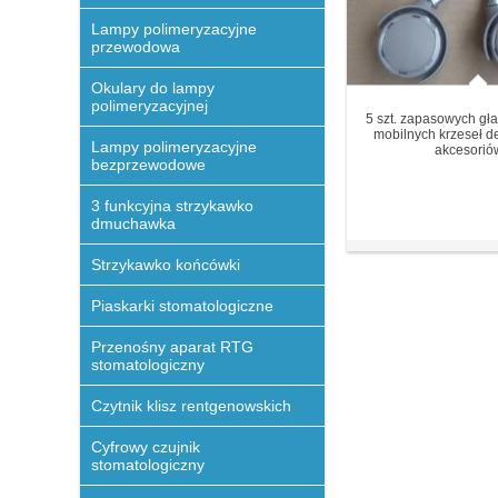
Lampy polimeryzacyjne
przewodowa
Okulary do lampy
polimeryzacyjnej
5 szt. zapasowych gła
mobilnych krzeseł d
Lampy polimeryzacyjne
akcesoriów
bezprzewodowe
3 funkcyjna strzykawko
dmuchawka
Strzykawko końcówki
Piaskarki stomatologiczne
Przenośny aparat RTG
stomatologiczny
Czytnik klisz rentgenowskich
Cyfrowy czujnik
stomatologiczny