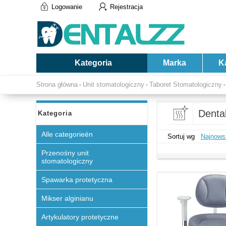
Logowanie
Rejestracja
Kategoria
Marka
K
Strona główna
Unit stomatologiczny
Taboret Stomatologiczny
-
-
-
Denta
Kategoria
Alle categorieën
Sortuj wg
Najnows
Przenośny unit
stomatologiczny
Spawarka protetyczna
Mikser alginianu
Artykulatory protetyczne