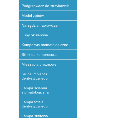
Podgrzewacz do strzykawek
Model zębów
Narzędzia naprawcze
Lupy okularowe
Kompozyty stomatologiczne
Silnik do kompresora
Mieszadła próżniowe
Śruba implantu
dentystycznego
Lampa ścienna
stomatologiczna
Lampa fotela
dentystycznego
Lampa sufitowa