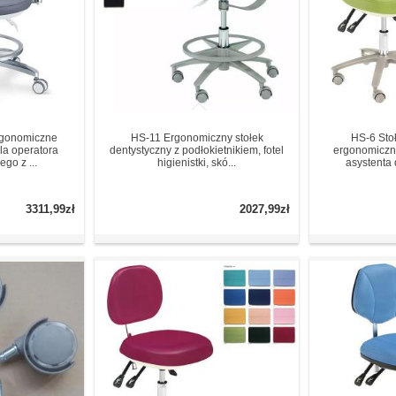
rgonomiczne
HS-11 Ergonomiczny stołek
HS-6 Sto
la operatora
dentystyczny z podłokietnikiem, fotel
ergonomiczny
go z ...
higienistki, skó...
asystenta 
3311,99zł
2027,99zł