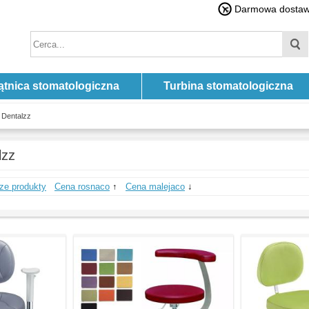
Darmowa dostawa
ątnica stomatologiczna
Turbina stomatologiczna
 Dentalzz
lzz
ze produkty
Cena rosnaco
↑
Cena malejaco
↓