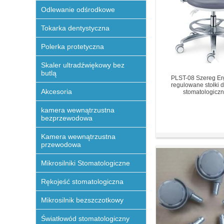
Odlewanie odśrodkowe
Tokarka dentystyczna
Polerka protetyczna
Skaler ultradźwiękowy bez
butlą
PLST-08 Szereg E
regulowane stołki d
Akcesoria
stomatologiczne
kamera wewnątrzustna
bezprzewodowa
Kamera wewnątrzustna
przewodowa
Mikrosilniki Stomatologiczne
Rękojeść stomatologiczna
Mikrosilnik bezszczotkowy
Światłowód stomatologiczny