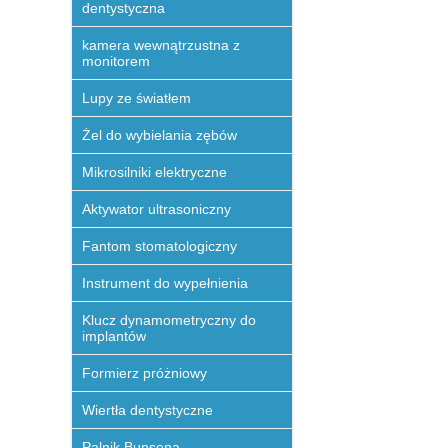
dentystyczna
kamera wewnątrzustna z
monitorem
Lupy ze światłem
Żel do wybielania zębów
Mikrosilniki elektryczne
Aktywator ultrasoniczny
Fantom stomatologiczny
Instrument do wypełnienia
Klucz dynamometryczny do
implantów
Formierz próżniowy
Wiertła dentystyczne
Palnik Bunsena