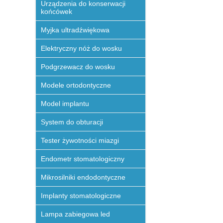
Urządzenia do konserwacji
końcówek
Myjka ultradźwiękowa
Elektryczny nóż do wosku
Podgrzewacz do wosku
Modele ortodontyczne
Model implantu
System do obturacji
Tester żywotności miazgi
Endometr stomatologiczny
Mikrosilniki endodontyczne
Implanty stomatologiczne
Lampa zabiegowa led