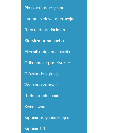
Piaskarki protetyczne
Lampa czołowa operacyjne
Ramka do podścieleń
Sterylizator na sucho
Miernik natężenia światła
Odkurzacze protetyczne
Główka do kątnicy
Wymiana żarówek
Rurki do rękojeści
Światłowód
Kątnica przyspieszająca
Kątnica 1:1