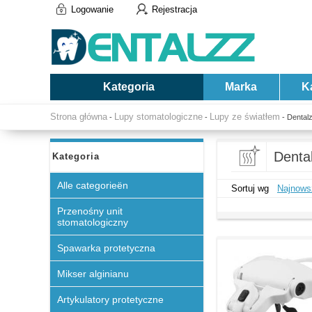
Logowanie
Rejestracja
Kategoria
Marka
K
Strona główna
Lupy stomatologiczne
Lupy ze światłem
-
-
- Dental
Denta
Kategoria
Alle categorieën
Sortuj wg
Najnows
Przenośny unit
stomatologiczny
Spawarka protetyczna
Mikser alginianu
Artykulatory protetyczne