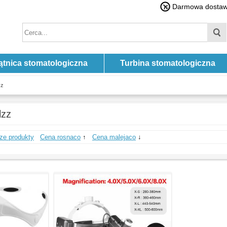
Darmowa dostawa
ątnica stomatologiczna
Turbina stomatologiczna
zz
lzz
ze produkty
Cena rosnaco
↑
Cena malejaco
↓