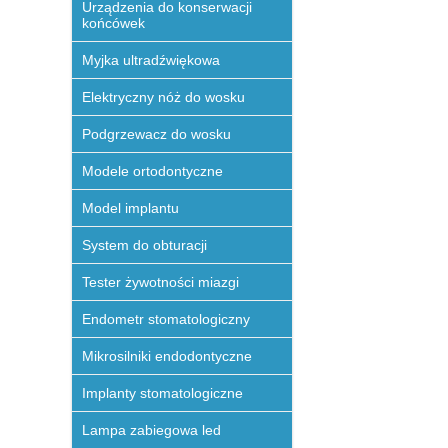
Urządzenia do konserwacji
końcówek
Myjka ultradźwiękowa
Elektryczny nóż do wosku
Podgrzewacz do wosku
Modele ortodontyczne
Model implantu
System do obturacji
Tester żywotności miazgi
Endometr stomatologiczny
Mikrosilniki endodontyczne
Implanty stomatologiczne
Lampa zabiegowa led