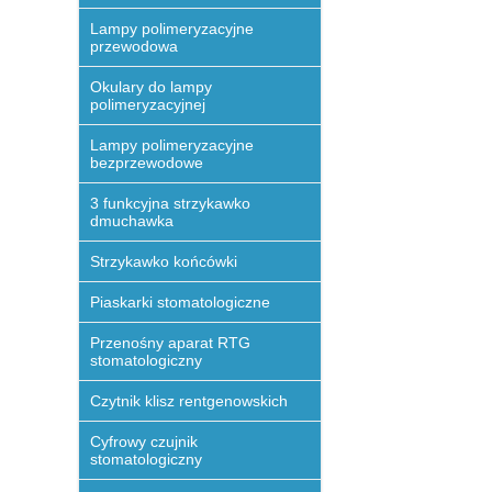
Lampy polimeryzacyjne
przewodowa
Okulary do lampy
polimeryzacyjnej
Lampy polimeryzacyjne
bezprzewodowe
3 funkcyjna strzykawko
dmuchawka
Strzykawko końcówki
Piaskarki stomatologiczne
Przenośny aparat RTG
stomatologiczny
Czytnik klisz rentgenowskich
Cyfrowy czujnik
stomatologiczny