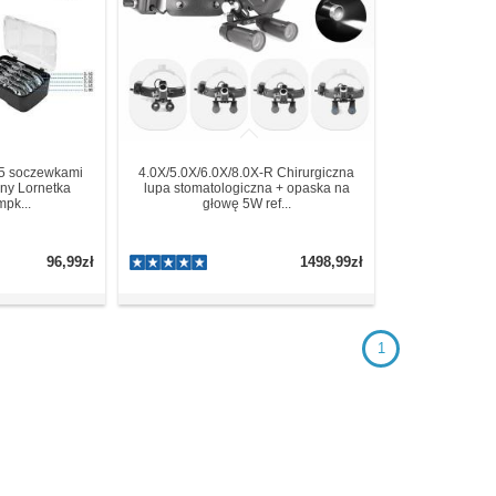
 5 soczewkami
4.0X/5.0X/6.0X/8.0X-R Chirurgiczna
zny Lornetka
lupa stomatologiczna + opaska na
mpk...
głowę 5W ref...
96,99zł
1498,99zł
1