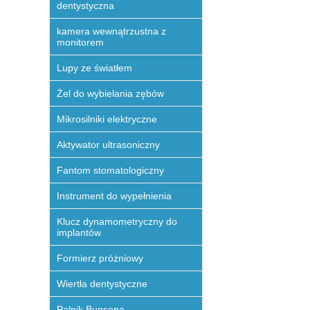
dentystyczna
kamera wewnątrzustna z
monitorem
Lupy ze światłem
Żel do wybielania zębów
Mikrosilniki elektryczne
Aktywator ultrasoniczny
Fantom stomatologiczny
Instrument do wypełnienia
Klucz dynamometryczny do
implantów
Formierz próżniowy
Wiertła dentystyczne
Palnik Bunsena