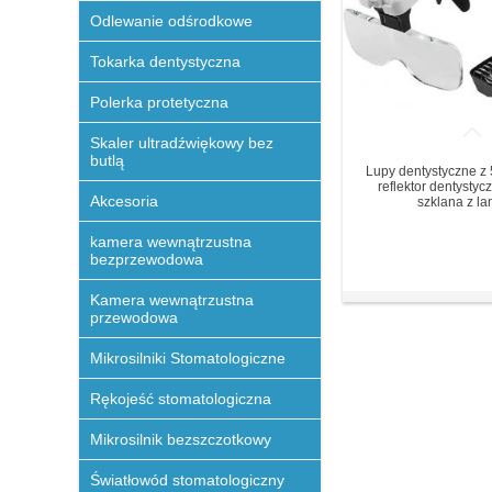
Odlewanie odśrodkowe
Tokarka dentystyczna
Polerka protetyczna
Skaler ultradźwiękowy bez
butlą
Lupy dentystyczne z
reflektor dentystyc
Akcesoria
szklana z la
kamera wewnątrzustna
bezprzewodowa
Kamera wewnątrzustna
przewodowa
Mikrosilniki Stomatologiczne
Rękojeść stomatologiczna
Mikrosilnik bezszczotkowy
Światłowód stomatologiczny