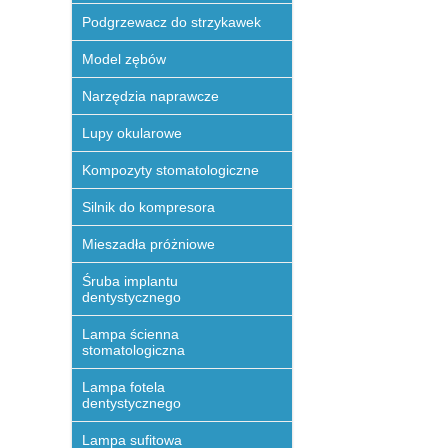
Podgrzewacz do strzykawek
Model zębów
Narzędzia naprawcze
Lupy okularowe
Kompozyty stomatologiczne
Silnik do kompresora
Mieszadła próżniowe
Śruba implantu
dentystycznego
Lampa ścienna
stomatologiczna
Lampa fotela
dentystycznego
Lampa sufitowa