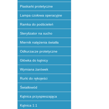
Piaskarki protetyczne
Lampa czołowa operacyjne
Ramka do podścieleń
Sterylizator na sucho
Miernik natężenia światła
Odkurzacze protetyczne
Główka do kątnicy
Wymiana żarówek
Rurki do rękojeści
Światłowód
Kątnica przyspieszająca
Kątnica 1:1