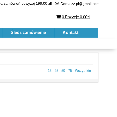
 zamówień powyżej 199,00 zł!
Dentalzz.pl@gmail.com
0
Pozycje
0,00zł
Śledź zamówienie
Kontakt
16
25
50
75
Wszystkie