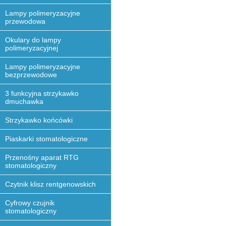
Lampy polimeryzacyjne
przewodowa
Okulary do lampy
polimeryzacyjnej
Lampy polimeryzacyjne
bezprzewodowe
3 funkcyjna strzykawko
dmuchawka
Strzykawko końcówki
Piaskarki stomatologiczne
Przenośny aparat RTG
stomatologiczny
Czytnik klisz rentgenowskich
Cyfrowy czujnik
stomatologiczny