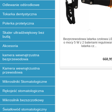
Odlewanie odśrodkowe
Tokarka dentystyczna
Polerka protetyczna
Skaler ultradźwiękowy bez
butlą
Bezprzewodowa latarka czołowa L
o mocy 5 W z 2 bateriami regulowa
Akcesoria
latarka cz...
kamera wewnątrzustna
bezprzewodowa
668,9
Kamera wewnątrzustna
przewodowa
Mikrosilniki Stomatologiczne
Rękojeść stomatologiczna
Mikrosilnik bezszczotkowy
Światłowód stomatologiczny