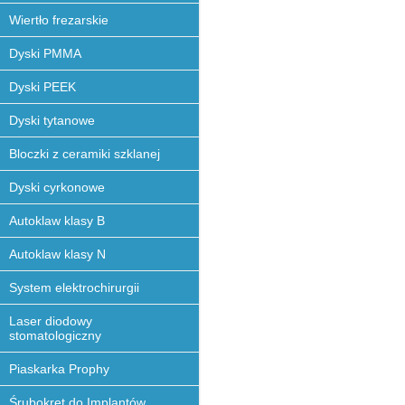
Wiertło frezarskie
Dyski PMMA
Dyski PEEK
Dyski tytanowe
Bloczki z ceramiki szklanej
Dyski cyrkonowe
Autoklaw klasy B
Autoklaw klasy N
System elektrochirurgii
Laser diodowy
stomatologiczny
Piaskarka Prophy
Śrubokręt do Implantów