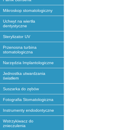
Mikroskop stomatologiczny
Uchwyt na wiertła
dentystyczne
Sterylizator UV
Przenosna turbina
stomatologiczna
Narzędzia Implantologiczne
Jednostka utwardzania
światłem
Suszarka do zębów
Fotografia Stomatologiczna
Instrumenty endodontyczne
Wstrzykiwacz do
znieczulenia