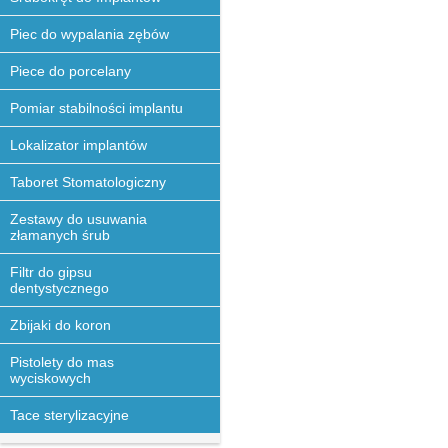
Piec do wypalania zębów
Piece do porcelany
Pomiar stabilności implantu
Lokalizator implantów
Taboret Stomatologiczny
Zestawy do usuwania
złamanych śrub
Filtr do gipsu
dentystycznego
Zbijaki do koron
Pistolety do mas
wyciskowych
Tace sterylizacyjne