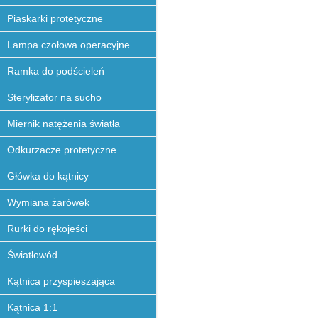
Piaskarki protetyczne
Lampa czołowa operacyjne
Ramka do podścieleń
Sterylizator na sucho
Miernik natężenia światła
Odkurzacze protetyczne
Główka do kątnicy
Wymiana żarówek
Rurki do rękojeści
Światłowód
Kątnica przyspieszająca
Kątnica 1:1