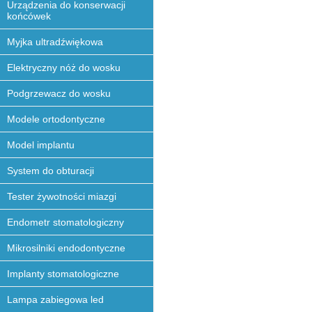
Urządzenia do konserwacji
końcówek
Myjka ultradźwiękowa
Elektryczny nóż do wosku
Podgrzewacz do wosku
Modele ortodontyczne
Model implantu
System do obturacji
Tester żywotności miazgi
Endometr stomatologiczny
Mikrosilniki endodontyczne
Implanty stomatologiczne
Lampa zabiegowa led