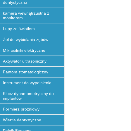
dentystyczna
kamera wewnątrzustna z
monitorem
Lupy ze światłem
Żel do wybielania zębów
Mikrosilniki elektryczne
Aktywator ultrasoniczny
Fantom stomatologiczny
Instrument do wypełnienia
Klucz dynamometryczny do
implantów
Formierz próżniowy
Wiertła dentystyczne
Palnik Bunsena