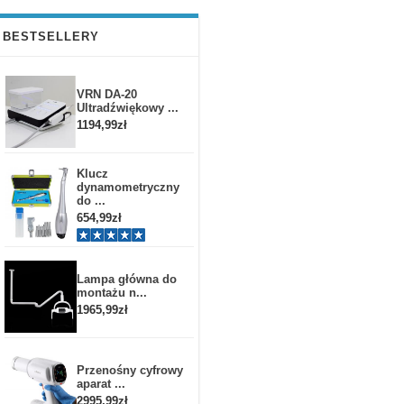
BESTSELLERY
VRN DA-20
Ultradźwiękowy ...
1194,99zł
Klucz
dynamometryczny
do ...
654,99zł
Lampa główna do
montażu n...
1965,99zł
Przenośny cyfrowy
aparat ...
2995,99zł