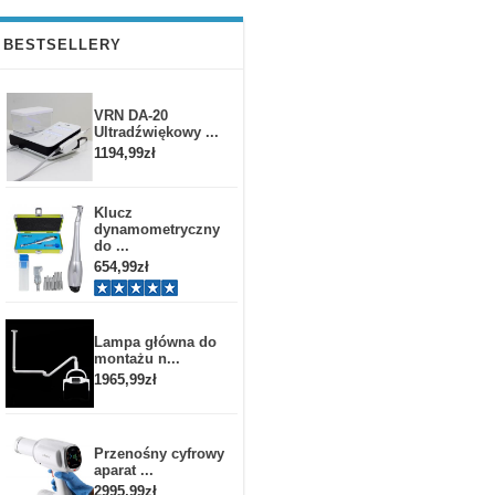
BESTSELLERY
VRN DA-20
Ultradźwiękowy ...
1194,99zł
Klucz
dynamometryczny
do ...
654,99zł
Lampa główna do
montażu n...
1965,99zł
Przenośny cyfrowy
aparat ...
2995,99zł