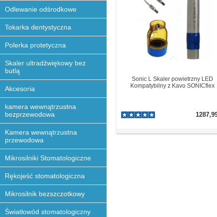
Odlewanie odśrodkowe
Tokarka dentystyczna
Polerka protetyczna
Skaler ultradźwiękowy bez
butlą
Sonic L Skaler powietrzny LED
Kompatybilny z Kavo SONICflex
Akcesoria
kamera wewnątrzustna
bezprzewodowa
1287,9
Kamera wewnątrzustna
przewodowa
Mikrosilniki Stomatologiczne
Rękojeść stomatologiczna
Mikrosilnik bezszczotkowy
Światłowód stomatologiczny