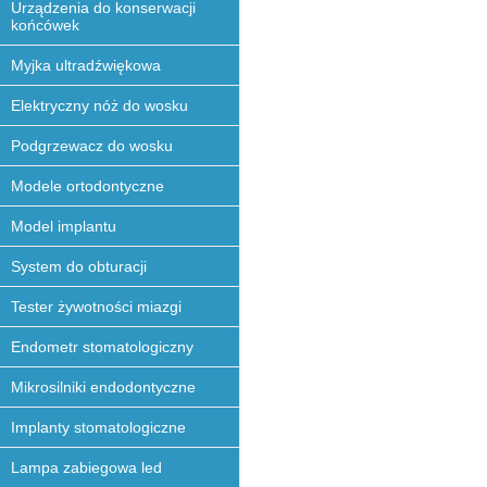
Urządzenia do konserwacji
końcówek
Myjka ultradźwiękowa
Elektryczny nóż do wosku
Podgrzewacz do wosku
Modele ortodontyczne
Model implantu
System do obturacji
Tester żywotności miazgi
Endometr stomatologiczny
Mikrosilniki endodontyczne
Implanty stomatologiczne
Lampa zabiegowa led