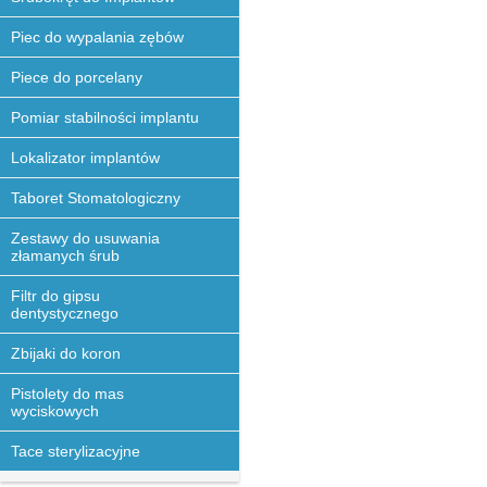
Piec do wypalania zębów
Piece do porcelany
Pomiar stabilności implantu
Lokalizator implantów
Taboret Stomatologiczny
Zestawy do usuwania
złamanych śrub
Filtr do gipsu
dentystycznego
Zbijaki do koron
Pistolety do mas
wyciskowych
Tace sterylizacyjne