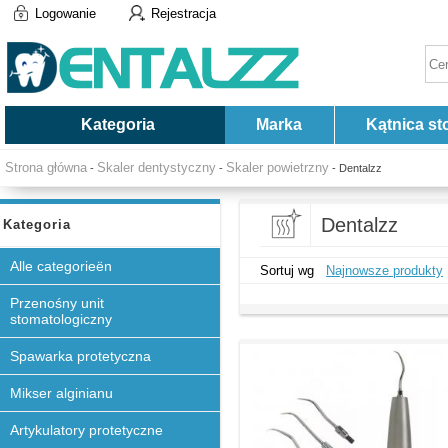
Logowanie
Rejestracja
Kategoria
Marka
Kątnica st
Strona główna
Skaler dentystyczny
Skaler powietrzny
-
-
- Dentalzz
Dentalzz
Kategoria
Alle categorieën
Sortuj wg
Najnowsze produkty
Przenośny unit
stomatologiczny
Spawarka protetyczna
Mikser alginianu
Artykulatory protetyczne