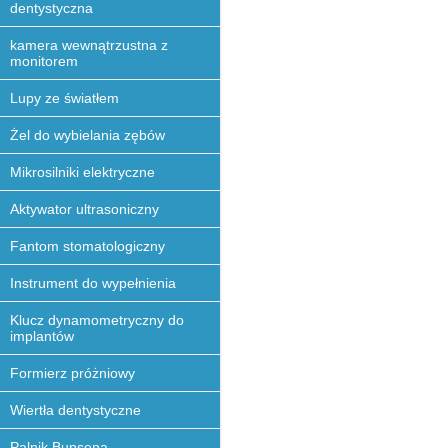
dentystyczna
kamera wewnątrzustna z
monitorem
Lupy ze światłem
Żel do wybielania zębów
Mikrosilniki elektryczne
Aktywator ultrasoniczny
Fantom stomatologiczny
Instrument do wypełnienia
Klucz dynamometryczny do
implantów
Formierz próżniowy
Wiertła dentystyczne
Palnik Bunsena