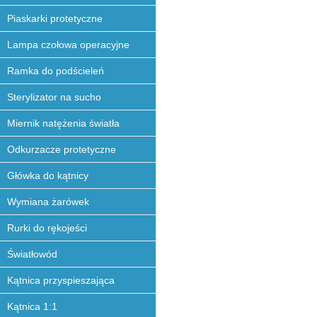
Piaskarki protetyczne
Lampa czołowa operacyjne
Ramka do podścieleń
Sterylizator na sucho
Miernik natężenia światła
Odkurzacze protetyczne
Główka do kątnicy
Wymiana żarówek
Rurki do rękojeści
Światłowód
Kątnica przyspieszająca
Kątnica 1:1