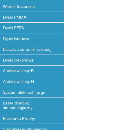
Wiertło frezarskie
Dyski PMMA
Dyski PEEK
Dyski tytanowe
Bloczki z ceramiki szklanej
Dyski cyrkonowe
Autoklaw klasy B
Autoklaw klasy N
System elektrochirurgii
Laser diodowy
stomatologiczny
Piaskarka Prophy
Śrubokręt do Implantów