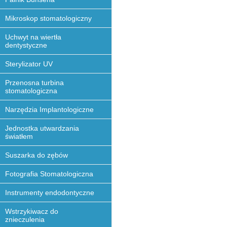
Mikroskop stomatologiczny
Uchwyt na wiertła
dentystyczne
Sterylizator UV
Przenosna turbina
stomatologiczna
Narzędzia Implantologiczne
Jednostka utwardzania
światłem
Suszarka do zębów
Fotografia Stomatologiczna
Instrumenty endodontyczne
Wstrzykiwacz do
znieczulenia