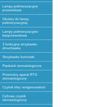
Lampy polimeryzacyjne
przewodowa
Okulary do lampy
polimeryzacyjnej
Lampy polimeryzacyjne
bezprzewodowe
3 funkcyjna strzykawko
dmuchawka
Strzykawko końcówki
Piaskarki stomatologiczne
Przenośny aparat RTG
stomatologiczny
Czytnik klisz rentgenowskich
Cyfrowy czujnik
stomatologiczny