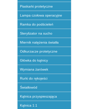
Piaskarki protetyczne
Lampa czołowa operacyjne
Ramka do podścieleń
Sterylizator na sucho
Miernik natężenia światła
Odkurzacze protetyczne
Główka do kątnicy
Wymiana żarówek
Rurki do rękojeści
Światłowód
Kątnica przyspieszająca
Kątnica 1:1