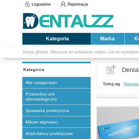
Logowanie
Rejestracja
Kategoria
Marka
K
Strona główna
Maszyna do wybielania zębów
Żel do wybielan
-
-
Denta
Kategoria
Alle categorieën
Sortuj wg
Najnows
Przenośny unit
stomatologiczny
Spawarka protetyczna
Mikser alginianu
Artykulatory protetyczne