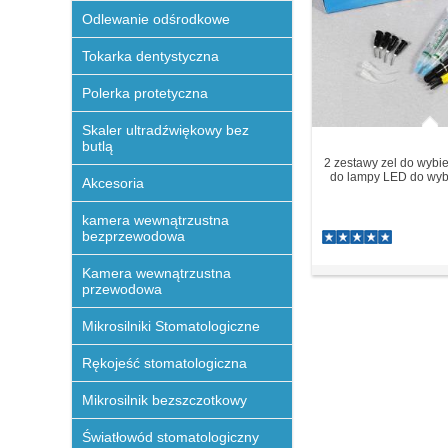
Odlewanie odśrodkowe
Tokarka dentystyczna
Polerka protetyczna
Skaler ultradźwiękowy bez
butlą
2 zestawy zel do wybie
do lampy LED do wyb
Akcesoria
kamera wewnątrzustna
bezprzewodowa
Kamera wewnątrzustna
przewodowa
Mikrosilniki Stomatologiczne
Rękojeść stomatologiczna
Mikrosilnik bezszczotkowy
Światłowód stomatologiczny