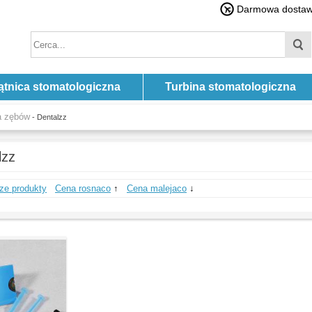
Darmowa dostawa
ątnica stomatologiczna
Turbina stomatologiczna
ia zębów
- Dentalzz
lzz
ze produkty
Cena rosnaco
↑
Cena malejaco
↓