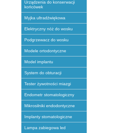
Urządzenia do konserwacji
końcówek
Myjka ultradźwiękowa
Elektryczny nóż do wosku
Podgrzewacz do wosku
Modele ortodontyczne
Model implantu
System do obturacji
Tester żywotności miazgi
Endometr stomatologiczny
Mikrosilniki endodontyczne
Implanty stomatologiczne
Lampa zabiegowa led