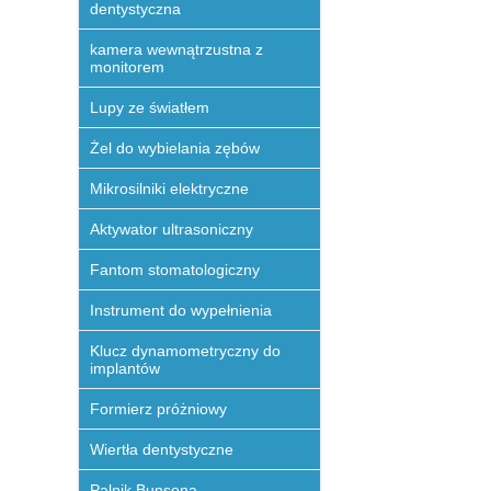
dentystyczna
kamera wewnątrzustna z
monitorem
Lupy ze światłem
Żel do wybielania zębów
Mikrosilniki elektryczne
Aktywator ultrasoniczny
Fantom stomatologiczny
Instrument do wypełnienia
Klucz dynamometryczny do
implantów
Formierz próżniowy
Wiertła dentystyczne
Palnik Bunsena