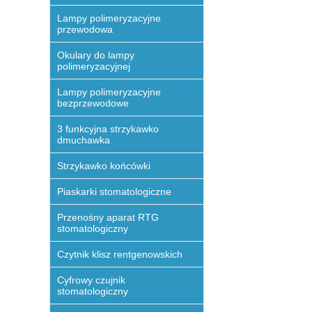
Lampy polimeryzacyjne
przewodowa
Okulary do lampy
polimeryzacyjnej
Lampy polimeryzacyjne
bezprzewodowe
3 funkcyjna strzykawko
dmuchawka
Strzykawko końcówki
Piaskarki stomatologiczne
Przenośny aparat RTG
stomatologiczny
Czytnik klisz rentgenowskich
Cyfrowy czujnik
stomatologiczny