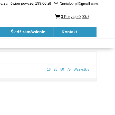
 zamówień powyżej 199,00 zł!
Dentalzz.pl@gmail.com
0
Pozycje
0,00zł
Śledź zamówienie
Kontakt
16
25
50
75
Wszystkie