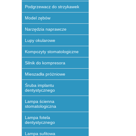
Podgrzewacz do strzykawek
Model zębów
Narzędzia naprawcze
Lupy okularowe
Kompozyty stomatologiczne
Silnik do kompresora
Mieszadła próżniowe
Śruba implantu
dentystycznego
Lampa ścienna
stomatologiczna
Lampa fotela
dentystycznego
Lampa sufitowa