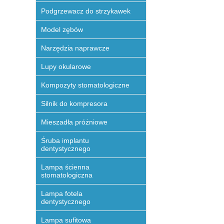
Podgrzewacz do strzykawek
Model zębów
Narzędzia naprawcze
Lupy okularowe
Kompozyty stomatologiczne
Silnik do kompresora
Mieszadła próżniowe
Śruba implantu
dentystycznego
Lampa ścienna
stomatologiczna
Lampa fotela
dentystycznego
Lampa sufitowa