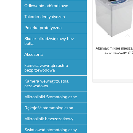
Odlewanie odśrodkowe
Tokarka dentystyczna
Polerka protetyczna
Skaler ultradźwiękowy bez
butlą
Algimax mikser mieszaj
automatyczny 340
Akcesoria
kamera wewnątrzustna
bezprzewodowa
Kamera wewnątrzustna
przewodowa
Mikrosilniki Stomatologiczne
Rękojeść stomatologiczna
Mikrosilnik bezszczotkowy
Światłowód stomatologiczny