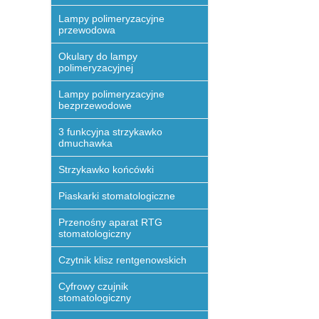
Lampy polimeryzacyjne
przewodowa
Okulary do lampy
polimeryzacyjnej
Lampy polimeryzacyjne
bezprzewodowe
3 funkcyjna strzykawko
dmuchawka
Strzykawko końcówki
Piaskarki stomatologiczne
Przenośny aparat RTG
stomatologiczny
Czytnik klisz rentgenowskich
Cyfrowy czujnik
stomatologiczny