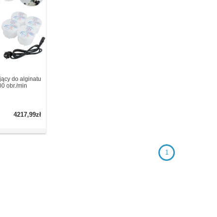
ący do alginatu
0 obr./min
4217,99zł
1