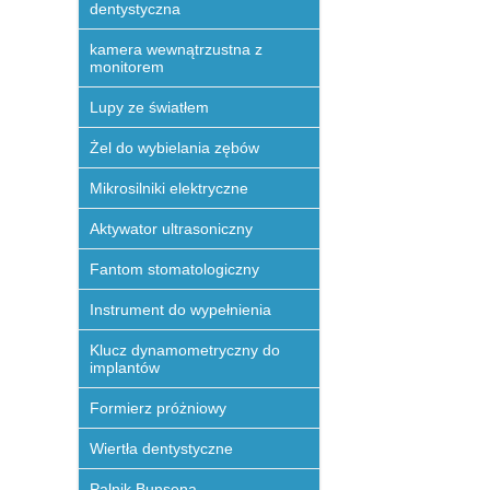
dentystyczna
kamera wewnątrzustna z
monitorem
Lupy ze światłem
Żel do wybielania zębów
Mikrosilniki elektryczne
Aktywator ultrasoniczny
Fantom stomatologiczny
Instrument do wypełnienia
Klucz dynamometryczny do
implantów
Formierz próżniowy
Wiertła dentystyczne
Palnik Bunsena