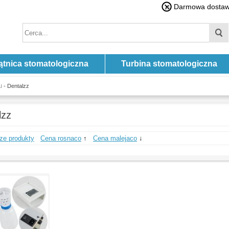
Darmowa dostawa
ątnica stomatologiczna
Turbina stomatologiczna
u
- Dentalzz
lzz
ze produkty
Cena rosnaco
↑
Cena malejaco
↓