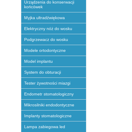
Urządzenia do konserwacji
końcówek
Myjka ultradźwiękowa
Elektryczny nóż do wosku
Podgrzewacz do wosku
Modele ortodontyczne
Model implantu
System do obturacji
Tester żywotności miazgi
Endometr stomatologiczny
Mikrosilniki endodontyczne
Implanty stomatologiczne
Lampa zabiegowa led