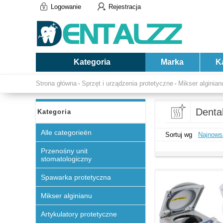
Logowanie
Rejestracja
Kategoria
Marka
K
Strona główna
Sprzęt i urządzenia protetyczne
Mikser alginian
-
-
Denta
Kategoria
Alle categorieën
Sortuj wg
Najnows
Przenośny unit
stomatologiczny
Spawarka protetyczna
Mikser alginianu
Artykulatory protetyczne