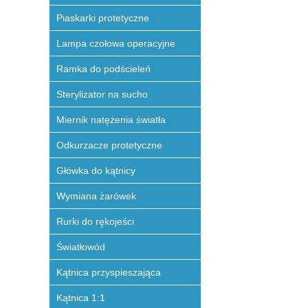
Piaskarki protetyczne
Lampa czołowa operacyjne
Ramka do podścieleń
Sterylizator na sucho
Miernik natężenia światła
Odkurzacze protetyczne
Główka do kątnicy
Wymiana żarówek
Rurki do rękojeści
Światłowód
Kątnica przyspieszająca
Kątnica 1:1