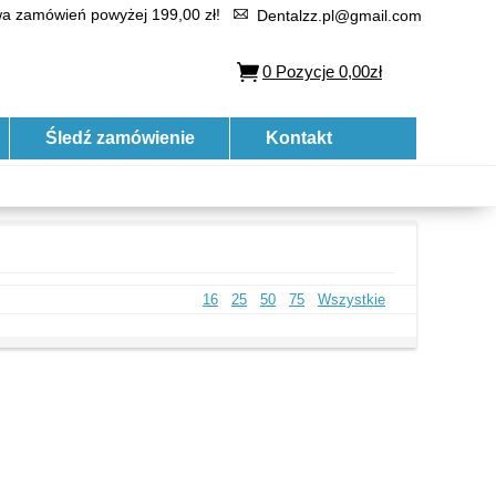
 zamówień powyżej 199,00 zł!
Dentalzz.pl@gmail.com
0
Pozycje
0,00zł
Śledź zamówienie
Kontakt
16
25
50
75
Wszystkie