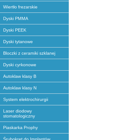
Wiertło frezarskie
Dyski PMMA
Dyski PEEK
Dyski tytanowe
Bloczki z ceramiki szklanej
Dyski cyrkonowe
Autoklaw klasy B
Autoklaw klasy N
System elektrochirurgii
Laser diodowy
stomatologiczny
Piaskarka Prophy
Śrubokręt do Implantów