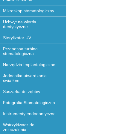
Mikroskop stomatologiczny
Uchwyt na wiertła
dentystyczne
Sterylizator UV
Przenosna turbina
stomatologiczna
Narzędzia Implantologiczne
Jednostka utwardzania
światłem
Suszarka do zębów
Fotografia Stomatologiczna
Instrumenty endodontyczne
Wstrzykiwacz do
znieczulenia