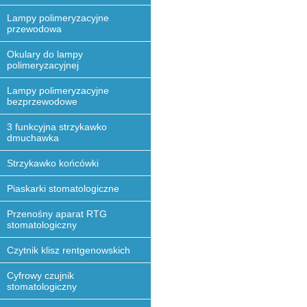
Lampy polimeryzacyjne
przewodowa
Okulary do lampy
polimeryzacyjnej
Lampy polimeryzacyjne
bezprzewodowe
3 funkcyjna strzykawko
dmuchawka
Strzykawko końcówki
Piaskarki stomatologiczne
Przenośny aparat RTG
stomatologiczny
Czytnik klisz rentgenowskich
Cyfrowy czujnik
stomatologiczny