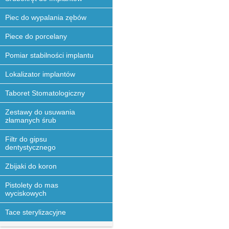
Piec do wypalania zębów
Piece do porcelany
Pomiar stabilności implantu
Lokalizator implantów
Taboret Stomatologiczny
Zestawy do usuwania
złamanych śrub
Filtr do gipsu
dentystycznego
Zbijaki do koron
Pistolety do mas
wyciskowych
Tace sterylizacyjne