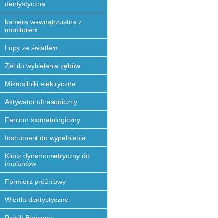
dentystyczna
kamera wewnątrzustna z
monitorem
Lupy ze światłem
Żel do wybielania zębów
Mikrosilniki elektryczne
Aktywator ultrasoniczny
Fantom stomatologiczny
Instrument do wypełnienia
Klucz dynamometryczny do
implantów
Formierz próżniowy
Wiertła dentystyczne
Palnik Bunsena