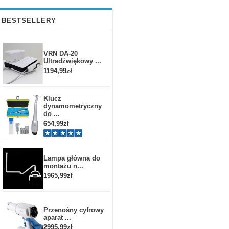
BESTSELLERY
VRN DA-20
Ultradźwiękowy ...
1194,99zł
Klucz
dynamometryczny
do ...
654,99zł
Lampa główna do
montażu n...
1965,99zł
Przenośny cyfrowy
aparat ...
2995,99zł