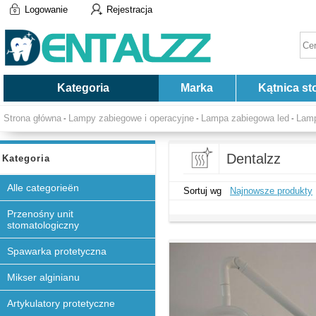
Logowanie
Rejestracja
Kategoria
Marka
Kątnica st
Strona główna
Lampy zabiegowe i operacyjne
Lampa zabiegowa led
Lamp
-
-
-
Dentalzz
Kategoria
Alle categorieën
Sortuj wg
Najnowsze produkty
Przenośny unit
stomatologiczny
Spawarka protetyczna
Mikser alginianu
Artykulatory protetyczne