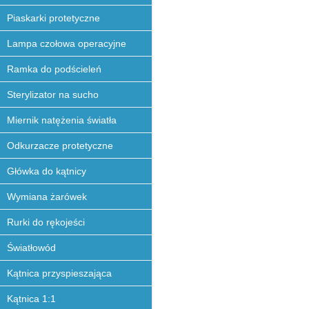
Piaskarki protetyczne
Lampa czołowa operacyjne
Ramka do podścieleń
Sterylizator na sucho
Miernik natężenia światła
Odkurzacze protetyczne
Główka do kątnicy
Wymiana żarówek
Rurki do rękojeści
Światłowód
Kątnica przyspieszająca
Kątnica 1:1