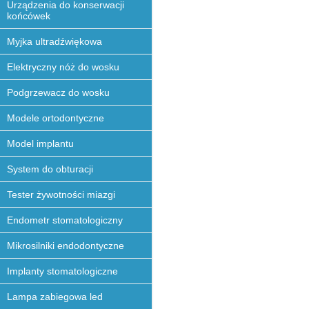
Urządzenia do konserwacji
końcówek
Myjka ultradźwiękowa
Elektryczny nóż do wosku
Podgrzewacz do wosku
Modele ortodontyczne
Model implantu
System do obturacji
Tester żywotności miazgi
Endometr stomatologiczny
Mikrosilniki endodontyczne
Implanty stomatologiczne
Lampa zabiegowa led