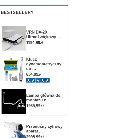
BESTSELLERY
VRN DA-20
Ultradźwiękowy ...
1194,99zł
Klucz
dynamometryczny
do ...
654,99zł
Lampa główna do
montażu n...
1965,99zł
Przenośny cyfrowy
aparat ...
2995,99zł