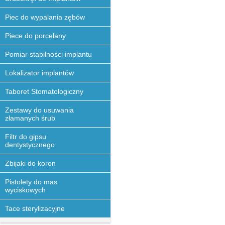
Piec do wypalania zębów
Piece do porcelany
Pomiar stabilności implantu
Lokalizator implantów
Taboret Stomatologiczny
Zestawy do usuwania
złamanych śrub
Filtr do gipsu
dentystycznego
Zbijaki do koron
Pistolety do mas
wyciskowych
Tace sterylizacyjne