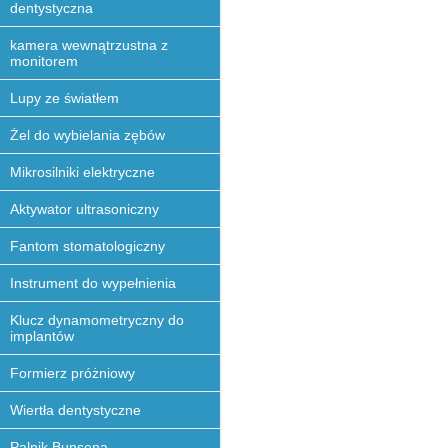
dentystyczna
kamera wewnątrzustna z
monitorem
Lupy ze światłem
Żel do wybielania zębów
Mikrosilniki elektryczne
Aktywator ultrasoniczny
Fantom stomatologiczny
Instrument do wypełnienia
Klucz dynamometryczny do
implantów
Formierz próżniowy
Wiertła dentystyczne
Palnik Bunsena