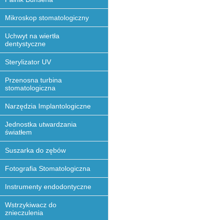
Mikroskop stomatologiczny
Uchwyt na wiertła
dentystyczne
Sterylizator UV
Przenosna turbina
stomatologiczna
Narzędzia Implantologiczne
Jednostka utwardzania
światłem
Suszarka do zębów
Fotografia Stomatologiczna
Instrumenty endodontyczne
Wstrzykiwacz do
znieczulenia