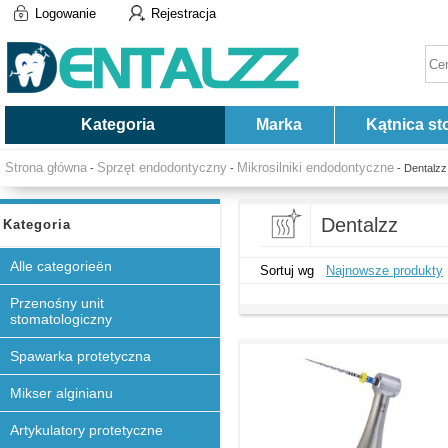
Logowanie
Rejestracja
Kategoria
Marka
Kątnica st
Strona główna
Sprzęt endodontyczny
Mikrosilniki endodontyczne
-
-
- Dentalzz
Dentalzz
Kategoria
Alle categorieën
Sortuj wg
Najnowsze produkty
Przenośny unit
stomatologiczny
Spawarka protetyczna
Mikser alginianu
Artykulatory protetyczne