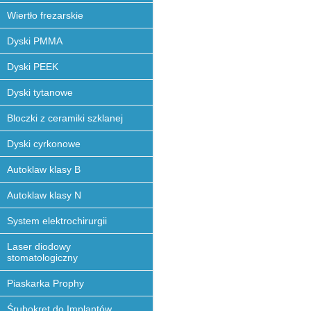
Wiertło frezarskie
Dyski PMMA
Dyski PEEK
Dyski tytanowe
Bloczki z ceramiki szklanej
Dyski cyrkonowe
Autoklaw klasy B
Autoklaw klasy N
System elektrochirurgii
Laser diodowy
stomatologiczny
Piaskarka Prophy
Śrubokręt do Implantów