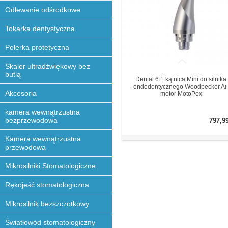
Odlewanie odśrodkowe
Tokarka dentystyczna
Polerka protetyczna
Skaler ultradźwiękowy bez
butlą
Dental 6:1 kątnica Mini do silnika
endodontycznego Woodpecker Ai
Akcesoria
motor MotoPex
kamera wewnątrzustna
bezprzewodowa
797,9
Kamera wewnątrzustna
przewodowa
Mikrosilniki Stomatologiczne
Rękojeść stomatologiczna
Mikrosilnik bezszczotkowy
Światłowód stomatologiczny