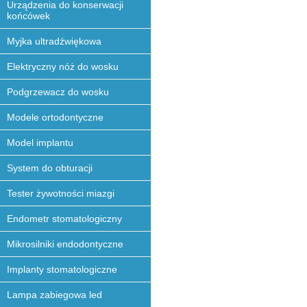
Urządzenia do konserwacji
końcówek
Myjka ultradźwiękowa
Elektryczny nóż do wosku
Podgrzewacz do wosku
Modele ortodontyczne
Model implantu
System do obturacji
Tester żywotności miazgi
Endometr stomatologiczny
Mikrosilniki endodontyczne
Implanty stomatologiczne
Lampa zabiegowa led