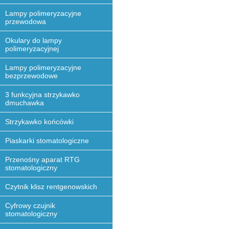
Lampy polimeryzacyjne
przewodowa
Okulary do lampy
polimeryzacyjnej
Lampy polimeryzacyjne
bezprzewodowe
3 funkcyjna strzykawko
dmuchawka
Strzykawko końcówki
Piaskarki stomatologiczne
Przenośny aparat RTG
stomatologiczny
Czytnik klisz rentgenowskich
Cyfrowy czujnik
stomatologiczny