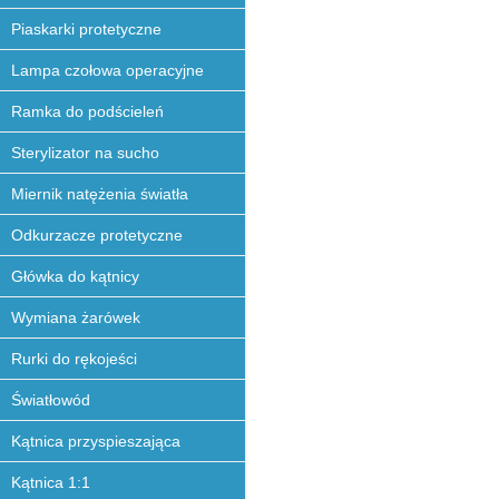
Piaskarki protetyczne
Lampa czołowa operacyjne
Ramka do podścieleń
Sterylizator na sucho
Miernik natężenia światła
Odkurzacze protetyczne
Główka do kątnicy
Wymiana żarówek
Rurki do rękojeści
Światłowód
Kątnica przyspieszająca
Kątnica 1:1