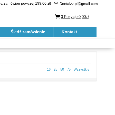
 zamówień powyżej 199,00 zł!
Dentalzz.pl@gmail.com
0
Pozycje
0,00zł
Śledź zamówienie
Kontakt
16
25
50
75
Wszystkie