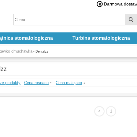
Darmowa dostawa
ątnica stomatologiczna
Turbina stomatologiczna
zykawko dmuchawka
- Dentalzz
lzz
ze produkty
Cena rosnaco
↑
Cena malejaco
↓
<
1