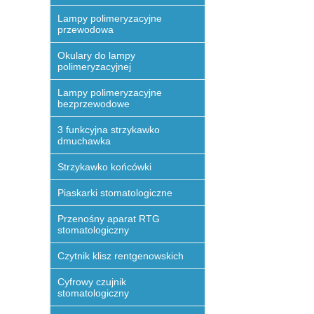
Lampy polimeryzacyjne
przewodowa
Okulary do lampy
polimeryzacyjnej
Lampy polimeryzacyjne
bezprzewodowe
3 funkcyjna strzykawko
dmuchawka
Strzykawko końcówki
Piaskarki stomatologiczne
Przenośny aparat RTG
stomatologiczny
Czytnik klisz rentgenowskich
Cyfrowy czujnik
stomatologiczny