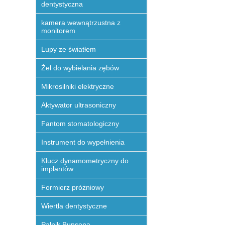
dentystyczna
kamera wewnątrzustna z
monitorem
Lupy ze światłem
Żel do wybielania zębów
Mikrosilniki elektryczne
Aktywator ultrasoniczny
Fantom stomatologiczny
Instrument do wypełnienia
Klucz dynamometryczny do
implantów
Formierz próżniowy
Wiertła dentystyczne
Palnik Bunsena