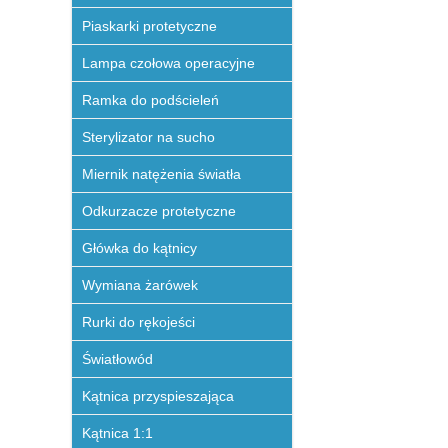
Piaskarki protetyczne
Lampa czołowa operacyjne
Ramka do podścieleń
Sterylizator na sucho
Miernik natężenia światła
Odkurzacze protetyczne
Główka do kątnicy
Wymiana żarówek
Rurki do rękojeści
Światłowód
Kątnica przyspieszająca
Kątnica 1:1