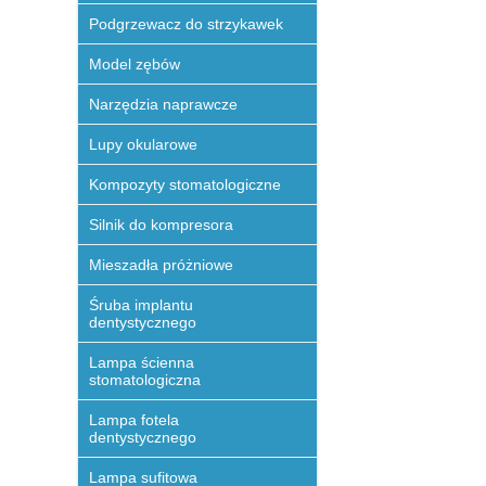
Podgrzewacz do strzykawek
Model zębów
Narzędzia naprawcze
Lupy okularowe
Kompozyty stomatologiczne
Silnik do kompresora
Mieszadła próżniowe
Śruba implantu
dentystycznego
Lampa ścienna
stomatologiczna
Lampa fotela
dentystycznego
Lampa sufitowa