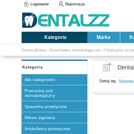
Logowanie
Rejestracja
Kategoria
Marka
K
Strona główna
Dmuchawka stomatologiczna
3 funkcyjna str
-
-
Denta
Kategoria
Alle categorieën
Sortuj wg
Najnows
Przenośny unit
stomatologiczny
Spawarka protetyczna
Mikser alginianu
Artykulatory protetyczne