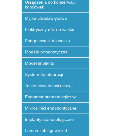
Urządzenia do konserwacji
końcówek
Myjka ultradźwiękowa
Elektryczny nóż do wosku
Podgrzewacz do wosku
Modele ortodontyczne
Model implantu
System do obturacji
Tester żywotności miazgi
Endometr stomatologiczny
Mikrosilniki endodontyczne
Implanty stomatologiczne
Lampa zabiegowa led